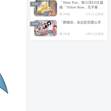
「Shine Post」第六话ED主题
2年前
6198人已阅读
TOP5
曲「Yellow Rose」无字幕MV
APP下载
公开
TOP3
2年前
4312人已阅读
「茜物语」杂志彩页图公开
2年前
5051人已阅读
TOP6
经典杯子蛋糕 佐岸 漫画「经
TOP4
2年前
3490人已阅读
典杯子蛋糕」宣布真人日剧
化
2年前
4462人已阅读
「Shine Post」第六话ED主题
TOP5
曲「Yellow Rose」无字幕MV
公开
2年前
4312人已阅读
「茜物语」杂志彩页图公开
TOP6
2年前
3490人已阅读