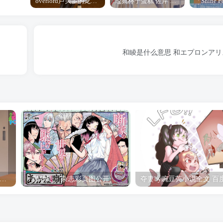
overlord卢贝多的龙王谁厉害 「Overlord」露普斯蕾琪娜·贝塔手办开订
经典杯子蛋糕 佐岸 漫画「经典杯子蛋糕」宣布真人日剧化
和睖是什么意思 和エプロンアリ
hine Post」第六话ED主题曲「Yellow Rose」无字幕MV公开
「茜物语」杂志彩页图公开