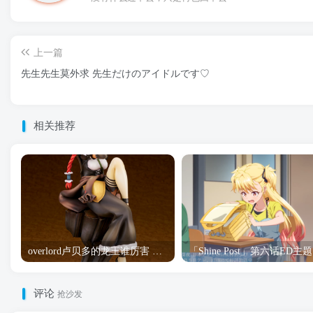
上一篇
先生先生莫外求 先生だけのアイドルです♡
相关推荐
overlord卢贝多的龙王谁厉害 「Overlord」露普斯蕾琪娜·贝塔手办开订
「S
评论
抢沙发