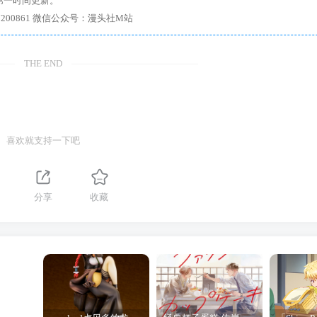
第一时间更新。
7、带你进入绅士内部，畅所欲言，释放最真实的自我官方qq群：167200861 微信公众号：漫头社M站
THE END
喜欢就支持一下吧
分享
收藏