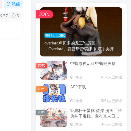
漫画
原神
少女
游戏
动漫
私信
时间
秘密
手机
海贼王
明星
TOP1
57
5
鬼灭之刃
鬼灭
捆绑
萝莉
间谍过家家
忍者
高木
今泉
8694人已阅读
进击的巨人
高岭
overlord卢贝多的龙王谁厉害
「Overlord」露普斯蕾琪娜·贝塔手办开...
申鹤原神wiki 申鹤诞辰祭
TOP2
TOP1
2年前
6198人已阅读
APP下载
TOP3
8694人已阅读
2年前
5051人已阅读
overlord卢贝多的龙王谁厉害
「Overlord」露普斯蕾琪娜·贝塔手办开...
经典杯子蛋糕 佐岸 漫画「经
TOP4
典杯子蛋糕」宣布真人日剧
申鹤原神wiki 申鹤诞辰祭
化
TOP2
2年前
4462人已阅读