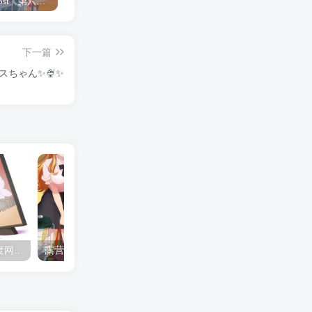
「Shine Post」第六话ED主题曲「Yellow Rose」无字幕MV公开
「茜物语」杂志彩页图公开
夺妻by豌豆荚小说全文 百度网盘 Duo!
下一篇
スちゃん✨🍨✨
夺妻by豌豆荚小说全文 百度网盘 Duo!
露营的动画 动画「后宫露营！」公开主视觉图
✒️🍬☆