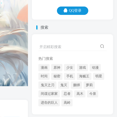
QQ登录
QQ登录
搜索
07
08
我的超能力，就是所有事情，都超出了我
开启精彩搜索
的能力。
热门搜索
漫画
原神
少女
游戏
动漫
时间
秘密
手机
海贼王
明星
鬼灭之刃
鬼灭
捆绑
萝莉
间谍过家家
忍者
高木
今泉
开启精彩搜索
进击的巨人
高岭
热门搜索