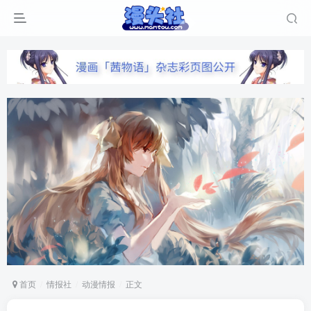
首页
情报社
动漫情报
正文