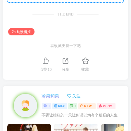
THE END
动漫情报
喜欢就支持一下吧
点赞
10
分享
收藏
冷泉和泉
关注
0
6098
0
6.1W+
49.7W+
不要让糟糕的一天让你误以为有个糟糕的人生