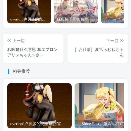
overlord卢贝多的龙王谁厉害 「Overlord」露普斯蕾琪娜·贝塔手办开订
经典杯子蛋糕 佐岸 漫画「经典杯子蛋糕」宣布真人日剧化
上一篇
下一篇
和睖是什么意思 和エプロン
〚お仕事〛夏宮らむねちゃ
アリスちゃん✨🍨✨
ん
相关推荐
overlord卢贝多的龙王谁厉害 「Overlord」露普斯蕾琪娜·贝塔手办开订
「Shine Post」第六话ED