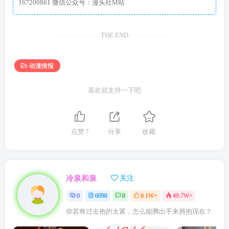
167200861 微信公众号：漫头社M站
THE END
动漫情报
喜欢就支持一下吧
点赞
7
分享
收藏
冷泉和泉
关注
0
6098
0
6.1W+
49.7W+
你若将过去抱的太紧，怎么能腾出手来拥抱现在？