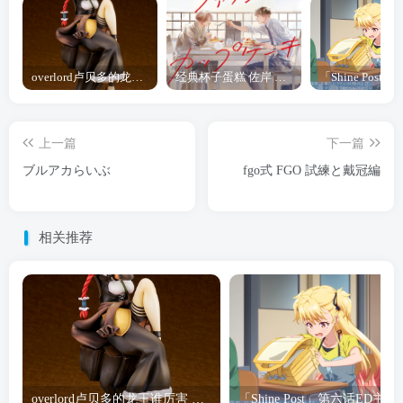
overlord卢贝多的龙王谁厉害 「Overlord」露普斯蕾琪娜·贝塔手办开订
经典杯子蛋糕 佐岸 漫画「经典杯子蛋糕」宣布真人日剧化
上一篇
下一篇
ブルアカらいぶ
fgo式 FGO 試練と戴冠編
相关推荐
overlord卢贝多的龙王谁厉害 「Overlord」露普斯蕾琪娜·贝塔手办开订
「Shine Post」第六话ED