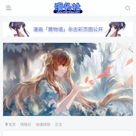
首页
情报社
动漫情报
正文