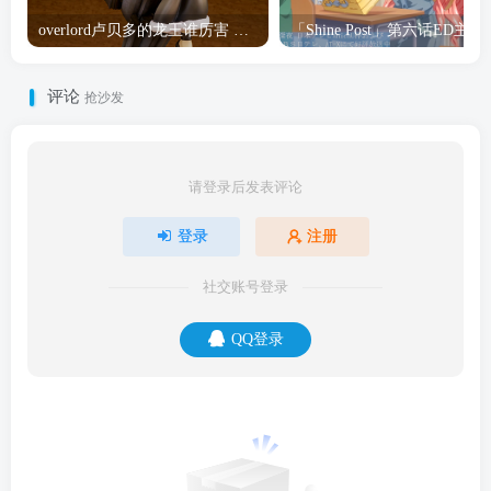
overlord卢贝多的龙王谁厉害 「Overlord」露普斯蕾琪娜·贝塔手办开订
「Shine Post」第六话ED
评论
抢沙发
请登录后发表评论
登录
注册
社交账号登录
QQ登录