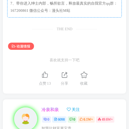
7、带你进入绅士内部，畅所欲言，释放最真实的自我官方qq群：
167200861 微信公众号：漫头社M站
THE END
动漫情报
喜欢就支持一下吧
点赞
13
分享
收藏
冷泉和泉
关注
0
6098
0
6.1W+
49.6W+
智慧比财富更宝贵