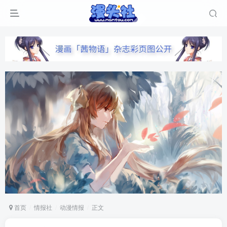
首页
情报社
动漫情报
正文