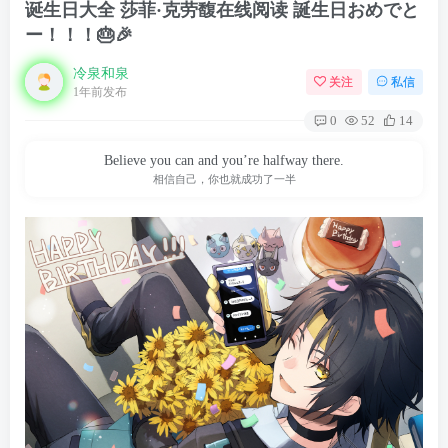
诞生日大全 莎菲·克劳馥在线阅读 誕生日おめでと
ー！！！🎂🎉
冷泉和泉
关注
私信
1年前发布
0
52
14
Believe you can and you’re halfway there.
相信自己，你也就成功了一半