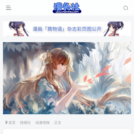
首页
情报社
动漫情报
正文