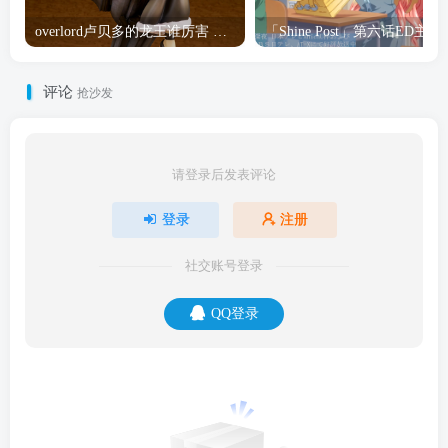
overlord卢贝多的龙王谁厉害 「Overlord」露普斯蕾琪娜·贝塔手办开订
「Shine Post」第六话ED
评论
抢沙发
请登录后发表评论
登录
注册
社交账号登录
QQ登录