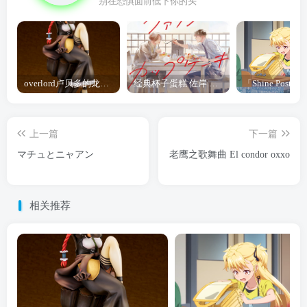
别在恐惧面前低下你的头
overlord卢贝多的龙王谁厉害 「Overlord」露普斯蕾琪娜·贝塔手办开订
经典杯子蛋糕 佐岸 漫画「经典杯子蛋糕」宣布真人日剧化
上一篇
下一篇
マチュとニャアン
老鹰之歌舞曲 El condor oxxo
相关推荐