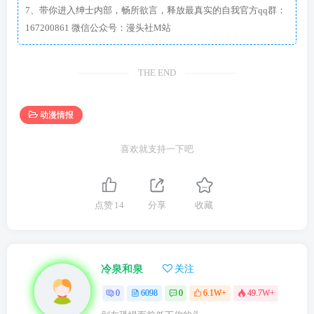
7、带你进入绅士内部，畅所欲言，释放最真实的自我官方qq群：
167200861 微信公众号：漫头社M站
THE END
动漫情报
喜欢就支持一下吧
点赞
14
分享
收藏
冷泉和泉
关注
0
6098
0
6.1W+
49.7W+