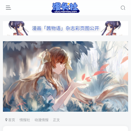
首页
情报社
动漫情报
正文