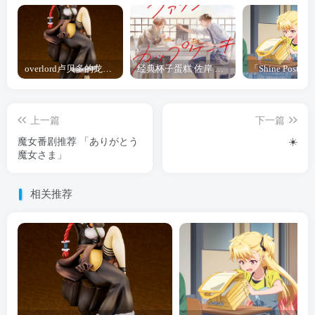
overlord卢贝多的龙王谁厉害 「Overlord」露普斯蕾琪娜·贝塔手办开订
经典杯子蛋糕 佐岸 漫画「经典杯子蛋糕」宣布真人日剧化
上一篇
下一篇
魔女番剧推荐 「ありがとう
☀️
魔女さま」
相关推荐