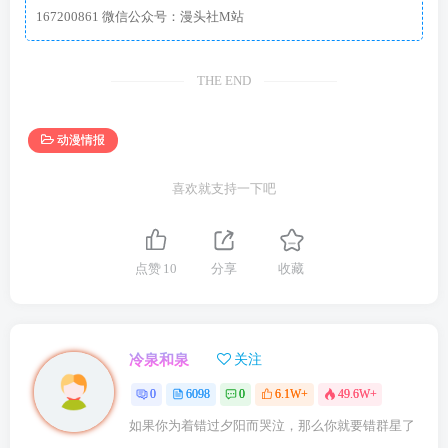
167200861 微信公众号：漫头社M站
THE END
动漫情报
喜欢就支持一下吧
点赞
10
分享
收藏
冷泉和泉
关注
0
6098
0
6.1W+
49.6W+
如果你为着错过夕阳而哭泣，那么你就要错群星了