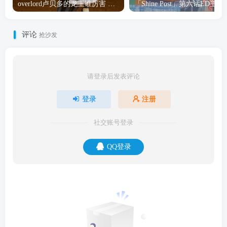
overlord卢贝多的龙王谁厉害 「Overlord」露普斯蕾琪娜·贝塔手办开订
「Shine Post」第六话ED
评论
抢沙发
请登录后发表评论
登录
注册
社交账号登录
QQ登录