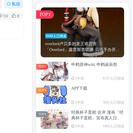
漫画
原神
少女
游戏
动漫
私信
时间
秘密
手机
海贼王
明星
TOP1
59
8
鬼灭之刃
鬼灭
捆绑
萝莉
间谍过家家
忍者
高木
今泉
8688人已阅读
进击的巨人
高岭
overlord卢贝多的龙王谁厉害
「Overlord」露普斯蕾琪娜·贝塔手办开...
申鹤原神wiki 申鹤诞辰祭
TOP2
TOP1
2年前
6197人已阅读
APP下载
TOP3
8688人已阅读
2年前
5045人已阅读
overlord卢贝多的龙王谁厉害
「Overlord」露普斯蕾琪娜·贝塔手办开...
经典杯子蛋糕 佐岸 漫画「经
TOP4
典杯子蛋糕」宣布真人日剧
申鹤原神wiki 申鹤诞辰祭
化
TOP2
2年前
4460人已阅读