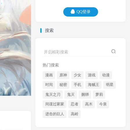
QQ登录
QQ登录
搜索
07
08
开启精彩搜索
世界那么大，能认识你，我觉得好不幸。
热门搜索
漫画
原神
少女
游戏
动漫
时间
秘密
手机
海贼王
明星
鬼灭之刃
鬼灭
捆绑
萝莉
间谍过家家
忍者
高木
今泉
开启精彩搜索
进击的巨人
高岭
热门搜索