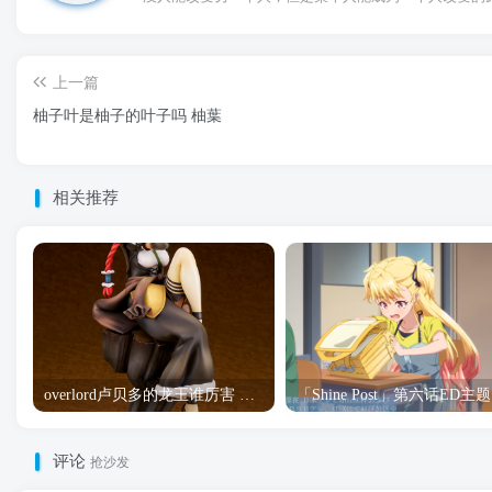
上一篇
柚子叶是柚子的叶子吗 柚葉
相关推荐
overlord卢贝多的龙王谁厉害 「Overlord」露普斯蕾琪娜·贝塔手办开订
「S
评论
抢沙发