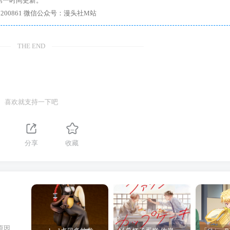
第一时间更新。
7、带你进入绅士内部，畅所欲言，释放最真实的自我官方qq群：167200861 微信公众号：漫头社M站
THE END
喜欢就支持一下吧
分享
收藏
原因