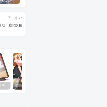
「Shine Post」第六话ED主题曲「Yellow Rose」无字幕MV公开
「茜物语」杂志彩页图公开
夺妻by豌豆荚小说全文 百度网盘 Duo!
下一篇
 琥珀糖の妖精
夺妻by豌豆荚小说全文 百度网盘 Duo!
露营的动画 动画「后宫露营！」公开主视觉图
✒️🍬☆