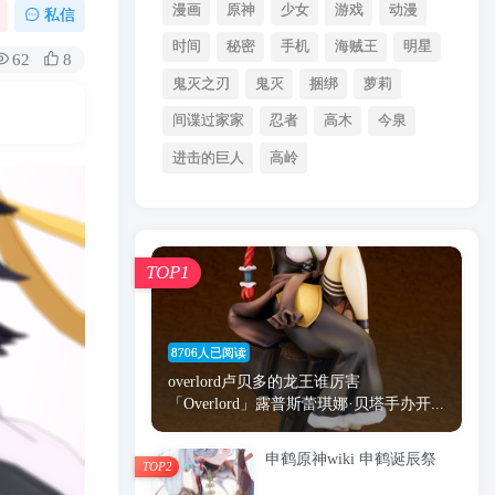
漫画
原神
少女
游戏
动漫
私信
时间
秘密
手机
海贼王
明星
62
8
鬼灭之刃
鬼灭
捆绑
萝莉
间谍过家家
忍者
高木
今泉
进击的巨人
高岭
TOP1
8706人已阅读
overlord卢贝多的龙王谁厉害
「Overlord」露普斯蕾琪娜·贝塔手办开...
申鹤原神wiki 申鹤诞辰祭
TOP2