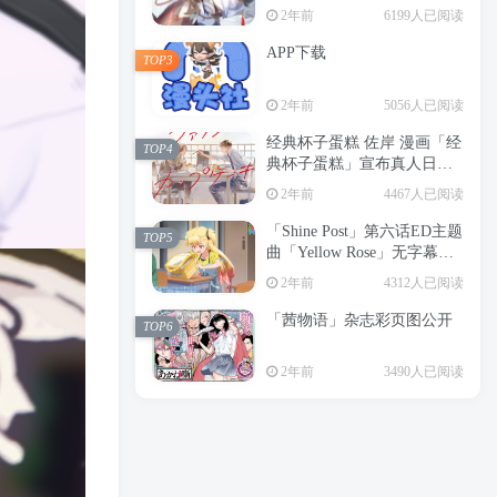
2年前
6199人已阅读
APP下载
TOP3
2年前
5056人已阅读
经典杯子蛋糕 佐岸 漫画「经
TOP4
典杯子蛋糕」宣布真人日剧
化
2年前
4467人已阅读
「Shine Post」第六话ED主题
TOP5
曲「Yellow Rose」无字幕MV
公开
2年前
4312人已阅读
「茜物语」杂志彩页图公开
TOP6
2年前
3490人已阅读