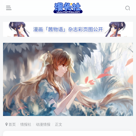
首页
情报社
动漫情报
正文