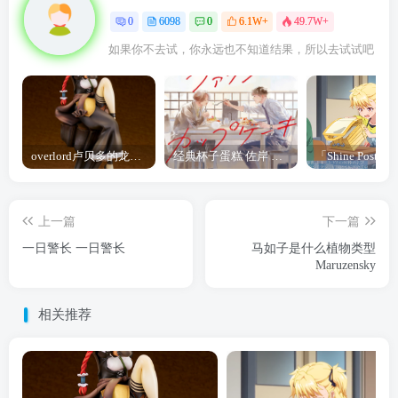
0
6098
0
6.1W+
49.7W+
如果你不去试，你永远也不知道结果，所以去试试吧
overlord卢贝多的龙王谁厉害 「Overlord」露普斯蕾琪娜·贝塔手办开订
经典杯子蛋糕 佐岸 漫画「经典杯子蛋糕」宣布真人日剧化
上一篇
下一篇
一日警长 一日警长
马如子是什么植物类型
Maruzensky
相关推荐