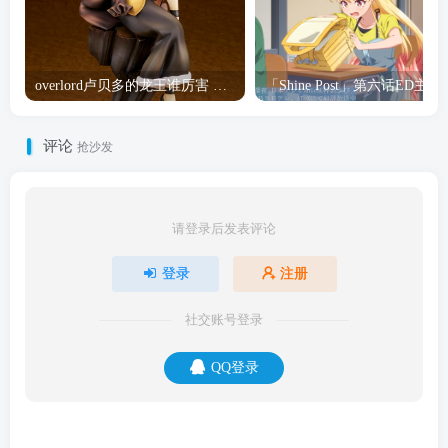
overlord卢贝多的龙王谁厉害 「Overlord」露普斯蕾琪娜·贝塔手办开订
「Shine Post」第六话ED
评论
抢沙发
请登录后发表评论
登录
注册
社交账号登录
QQ登录