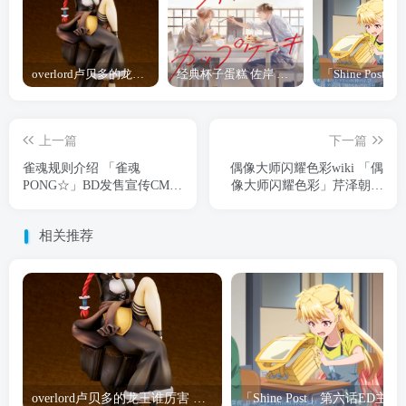
overlord卢贝多的龙王谁厉害 「Overlord」露普斯蕾琪娜·贝塔手办开订
经典杯子蛋糕 佐岸 漫画「经典杯子蛋糕」宣布真人日剧化
上一篇
下一篇
雀魂规则介绍 「雀魂
偶像大师闪耀色彩wiki 「偶
PONG☆」BD发售宣传CM公
像大师闪耀色彩」芹泽朝日
开
手办开订
相关推荐
overlord卢贝多的龙王谁厉害 「Overlord」露普斯蕾琪娜·贝塔手办开订
「Shine Post」第六话ED