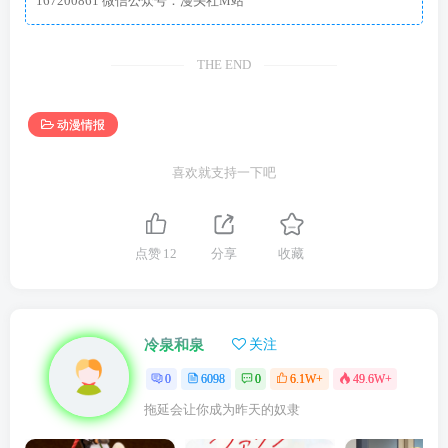
167200861 微信公众号：漫头社M站
THE END
动漫情报
喜欢就支持一下吧
点赞
12
分享
收藏
冷泉和泉
关注
0
6098
0
6.1W+
49.6W+
拖延会让你成为昨天的奴隶