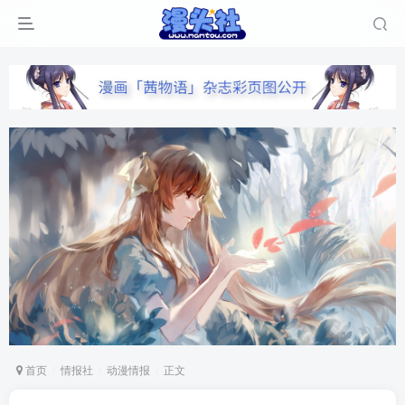
首页
情报社
动漫情报
正文