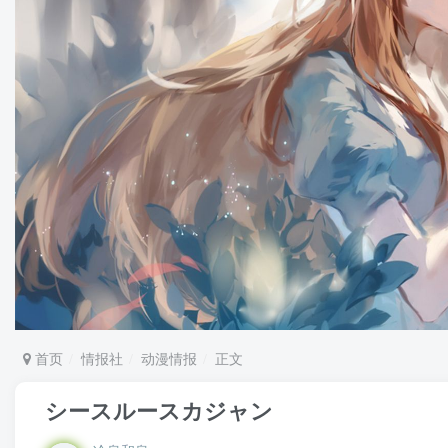
首页
情报社
动漫情报
正文
シースルースカジャン