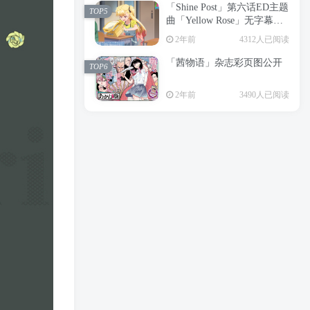
「Shine Post」第六话ED主题
2年前
6198人已阅读
TOP5
曲「Yellow Rose」无字幕MV
APP下载
公开
TOP3
2年前
4312人已阅读
「茜物语」杂志彩页图公开
2年前
5051人已阅读
TOP6
经典杯子蛋糕 佐岸 漫画「经
TOP4
2年前
3490人已阅读
典杯子蛋糕」宣布真人日剧
化
2年前
4461人已阅读
「Shine Post」第六话ED主题
TOP5
曲「Yellow Rose」无字幕MV
公开
2年前
4312人已阅读
「茜物语」杂志彩页图公开
TOP6
2年前
3490人已阅读