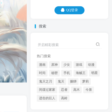
QQ登录
QQ登录
搜索
07
08
黑夜给你黑色的眼睛，你却用它来翻白
开启精彩搜索
眼。
热门搜索
漫画
原神
少女
游戏
动漫
时间
秘密
手机
海贼王
明星
鬼灭之刃
鬼灭
捆绑
萝莉
间谍过家家
忍者
高木
今泉
开启精彩搜索
进击的巨人
高岭
热门搜索