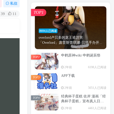
漫画
原神
少女
游戏
动漫
私信
时间
秘密
手机
海贼王
明星
TOP1
39
11
鬼灭之刃
鬼灭
捆绑
萝莉
间谍过家家
忍者
高木
今泉
8694人已阅读
进击的巨人
高岭
overlord卢贝多的龙王谁厉害
「Overlord」露普斯蕾琪娜·贝塔手办开...
申鹤原神wiki 申鹤诞辰祭
TOP2
TOP1
2年前
6198人已阅读
APP下载
TOP3
8694人已阅读
2年前
5051人已阅读
overlord卢贝多的龙王谁厉害
「Overlord」露普斯蕾琪娜·贝塔手办开...
经典杯子蛋糕 佐岸 漫画「经
TOP4
典杯子蛋糕」宣布真人日剧
申鹤原神wiki 申鹤诞辰祭
化
TOP2
2年前
4461人已阅读