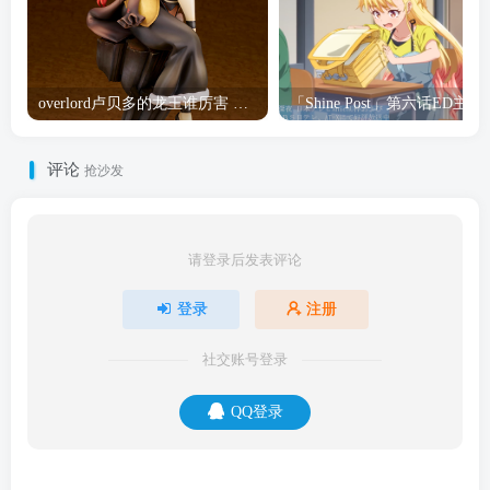
overlord卢贝多的龙王谁厉害 「Overlord」露普斯蕾琪娜·贝塔手办开订
「Shine Post」第六话ED
评论
抢沙发
请登录后发表评论
登录
注册
社交账号登录
QQ登录