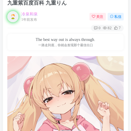
九重紫百度百科 九重りん
冷泉和泉
关注
私信
1年前发布
0
82
7
The best way out is always through.
一路走到底，你就会发现那个最佳出口