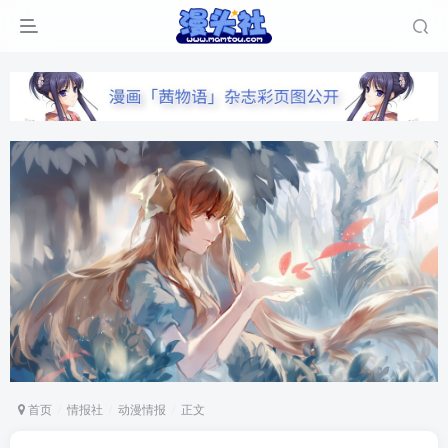
首页
情报社
动漫情报
正文