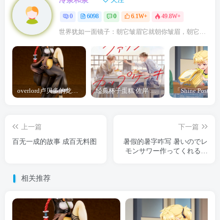
0
6098
0
6.1W+
49.8W+
世界犹如一面镜子：朝它皱眉它就朝你皱眉，朝它微笑它也吵你微笑
overlord卢贝多的龙王谁厉害 「Overlord」露普斯蕾琪娜·贝塔手办开订
经典杯子蛋糕 佐岸 漫画「经典杯子蛋糕」宣布真人日剧化
上一篇
下一篇
百无一成的故事 成百无料图
暑假的暑字咋写 暑いのでレ
モンサワー作ってくれるう
さぎ
相关推荐