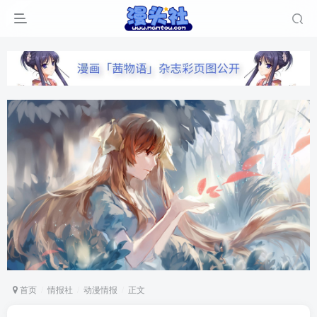
首页
情报社
动漫情报
正文