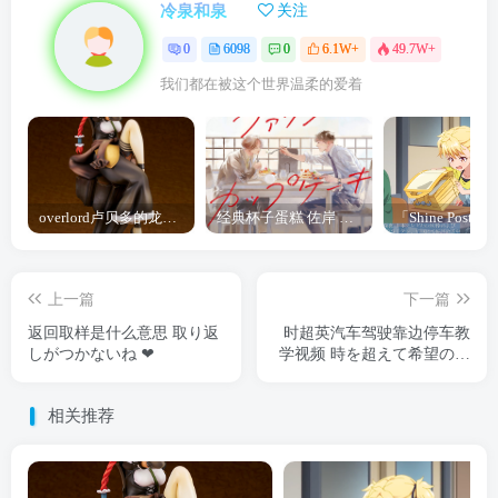
冷泉和泉
关注
0
6098
0
6.1W+
49.7W+
我们都在被这个世界温柔的爱着
overlord卢贝多的龙王谁厉害 「Overlord」露普斯蕾琪娜·贝塔手办开订
经典杯子蛋糕 佐岸 漫画「经典杯子蛋糕」宣布真人日剧化
上一篇
下一篇
返回取样是什么意思 取り返
时超英汽车驾驶靠边停车教
しがつかないね ❤︎
学视频 時を超えて希望の色
を繋ぐ物語 🐬
相关推荐