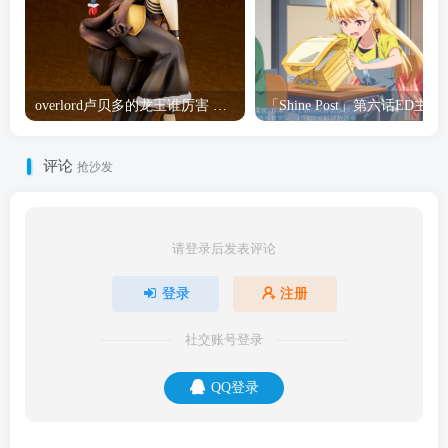
overlord卢贝多的龙王谁厉害 「Overlord」露普斯蕾琪娜·贝塔手办开订
「Shine Post」第六话ED
评论
抢沙发
请登录后发表评论
登录
注册
社交账号登录
QQ登录