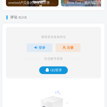
overlord卢贝多的龙王谁厉害 「Overlord」露普斯蕾琪娜·贝塔手办开订
「Shine Post」第六话ED
评论
抢沙发
请登录后发表评论
登录
注册
社交账号登录
QQ登录