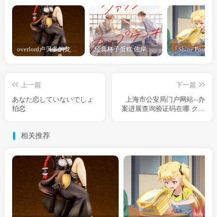
overlord卢贝多的龙王谁厉害 「Overlord」露普斯蕾琪娜·贝塔手办开订
经典杯子蛋糕 佐岸 漫画「经典杯子蛋糕」宣布真人日剧化
上一篇
下一篇
あなた恋していないでしょ
上海市公安局门户网站--办
狛恋
案进展查询验证码在哪 クー
ルビズ公安局
相关推荐