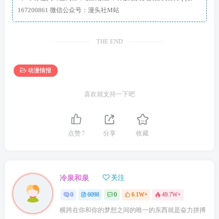
167200861 微信公众号：漫头社M站
THE END
动漫情报
喜欢就支持一下吧
点赞
7
分享
收藏
冷泉和泉
关注
0
6098
0
6.1W+
49.7W+
横跨在你和你的梦想之间的唯一的东西就是奋力拼搏