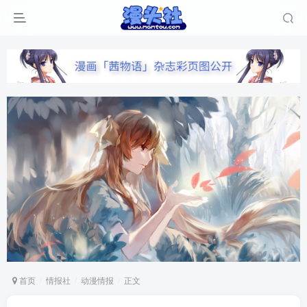
首页
情报社
动漫情报
正文