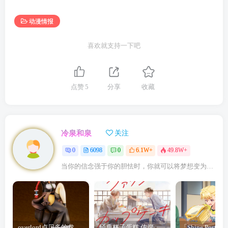
动漫情报
喜欢就支持一下吧
点赞
5
分享
收藏
冷泉和泉
关注
0
6098
0
6.1W+
49.8W+
当你的信念强于你的胆怯时，你就可以将梦想变为现实了
overlord卢贝多的龙王谁厉害 「Overlord」露普斯蕾琪娜·贝塔手办开订
经典杯子蛋糕 佐岸 漫画「经典杯子蛋糕」宣布真人日剧化