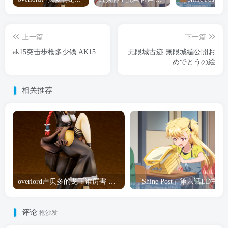
上一篇
下一篇
ak15突击步枪多少钱 AK15
无限城古迹 無限城編公開お
めでとうの絵
相关推荐
overlord卢贝多的龙王谁厉害 「Overlord」露普斯蕾琪娜·贝塔手办开订
「Shine Post」第六话ED
评论
抢沙发