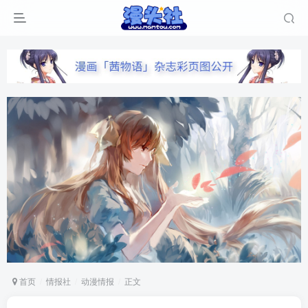
首页
情报社
动漫情报
正文