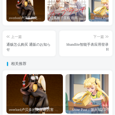
overlord卢贝多的龙王谁厉害 「Overlord」露普斯蕾琪娜·贝塔手办开订
经典杯子蛋糕 佐岸 漫画「经典杯子蛋糕」宣布真人日剧化
上一篇
下一篇
通贩怎么购买 通販のお知ら
hbandlite智能手表应用登录
せ
H
相关推荐
overlord卢贝多的龙王谁厉害 「Overlord」露普斯蕾琪娜·贝塔手办开订
「Shine Post」第六话ED