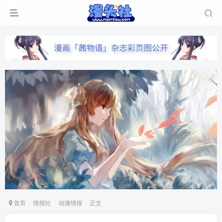
首页
情报社
动漫情报
正文