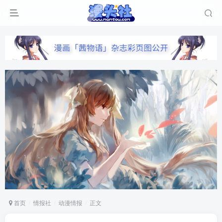
首页
情报社
动漫情报
正文