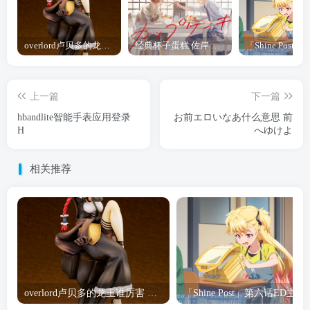
overlord卢贝多的龙王谁厉害 「Overlord」露普斯蕾琪娜·贝塔手办开订
经典杯子蛋糕 佐岸 漫画「经典杯子蛋糕」宣布真人日剧化
上一篇
下一篇
hbandlite智能手表应用登录
お前エロいなあ什么意思 前
H
へゆけよ
相关推荐
overlord卢贝多的龙王谁厉害 「Overlord」露普斯蕾琪娜·贝塔手办开订
「Shine Post」第六话ED