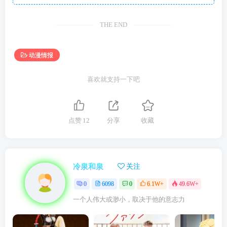
THE END
动漫情报
喜欢就支持一下吧
点赞
12
分享
收藏
冷泉和泉
关注
0
6098
0
6.1W+
49.6W+
一个人伟大或渺小，取决于他的意志力