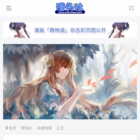
首页
情报社
动漫情报
正文