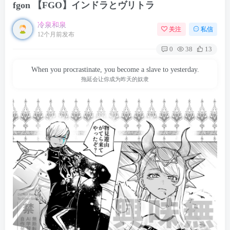
fgon 【FGO】インドラとヴリトラ
冷泉和泉
关注
私信
12个月前发布
0
38
13
When you procrastinate, you become a slave to yesterday.
拖延会让你成为昨天的奴隶