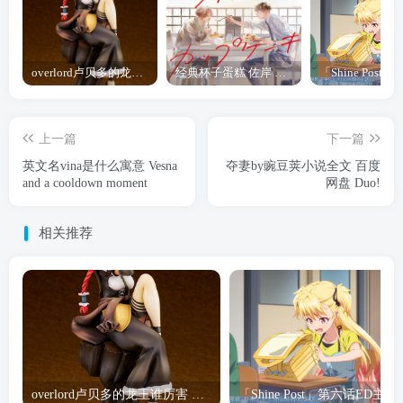
overlord卢贝多的龙王谁厉害 「Overlord」露普斯蕾琪娜·贝塔手办开订
经典杯子蛋糕 佐岸 漫画「经典杯子蛋糕」宣布真人日剧化
上一篇
下一篇
英文名vina是什么寓意 Vesna
夺妻by豌豆荚小说全文 百度
and a cooldown moment
网盘 Duo!
相关推荐
overlord卢贝多的龙王谁厉害 「Overlord」露普斯蕾琪娜·贝塔手办开订
「Shine Post」第六话ED