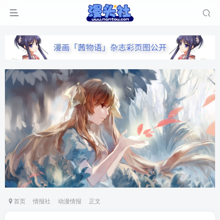
首页
情报社
动漫情报
正文