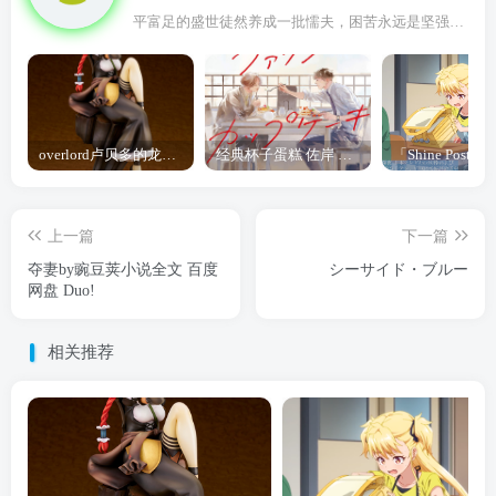
平富足的盛世徒然养成一批懦夫，困苦永远是坚强之母
overlord卢贝多的龙王谁厉害 「Overlord」露普斯蕾琪娜·贝塔手办开订
经典杯子蛋糕 佐岸 漫画「经典杯子蛋糕」宣布真人日剧化
上一篇
下一篇
夺妻by豌豆荚小说全文 百度
シーサイド・ブルー
网盘 Duo!
相关推荐