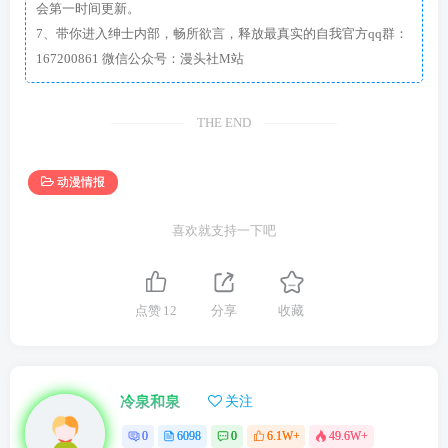
会第一时间更新。
7、带你进入绅士内部，畅所欲言，释放最真实的自我官方qq群：
167200861 微信公众号：漫头社M站
THE END
动漫情报
喜欢就支持一下吧
点赞
12
分享
收藏
冷泉和泉
关注
0
6098
0
6.1W+
49.6W+