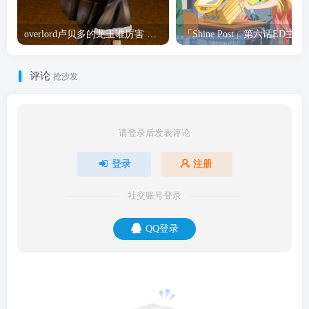
overlord卢贝多的龙王谁厉害 「Overlord」露普斯蕾琪娜·贝塔手办开订
「Shine Post」第六话ED
评论
抢沙发
请登录后发表评论
登录
注册
社交账号登录
QQ登录