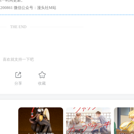
第一时间更新。
7、带你进入绅士内部，畅所欲言，释放最真实的自我官方qq群：167200861 微信公众号：漫头社M站
THE END
喜欢就支持一下吧
分享
收藏