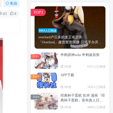
漫画
原神
少女
游戏
动漫
私信
时间
秘密
手机
海贼王
明星
TOP1
43
8
鬼灭之刃
鬼灭
捆绑
萝莉
间谍过家家
忍者
高木
今泉
8684人已阅读
进击的巨人
高岭
overlord卢贝多的龙王谁厉害
「Overlord」露普斯蕾琪娜·贝塔手办开...
申鹤原神wiki 申鹤诞辰祭
TOP2
TOP1
2年前
6197人已阅读
APP下载
TOP3
8684人已阅读
2年前
5039人已阅读
overlord卢贝多的龙王谁厉害
「Overlord」露普斯蕾琪娜·贝塔手办开...
经典杯子蛋糕 佐岸 漫画「经
TOP4
典杯子蛋糕」宣布真人日剧
申鹤原神wiki 申鹤诞辰祭
化
TOP2
2年前
4460人已阅读