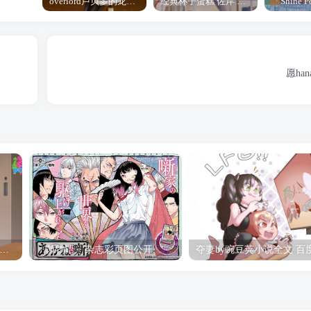
overlord卢贝多的龙王谁厉害 「Overlord」露普斯蕾琪娜·贝塔手办开订
经典杯子蛋糕 佐岸 漫画「经典杯子蛋糕」宣布真人日剧化
愿ha
hine Post」第六话ED主题曲「Yellow Rose」无字幕MV公开
「茜物语」杂志彩页图公开