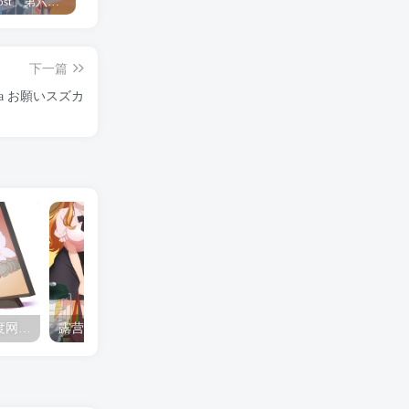
「Shine Post」第六话ED主题曲「Yellow Rose」无字幕MV公开
「茜物语」杂志彩页图公开
夺妻by豌豆荚小说全文 百度网盘 Duo!
下一篇
na お願いスズカ
夺妻by豌豆荚小说全文 百度网盘 Duo!
露营的动画 动画「后宫露营！」公开主视觉图
✒️🍬☆