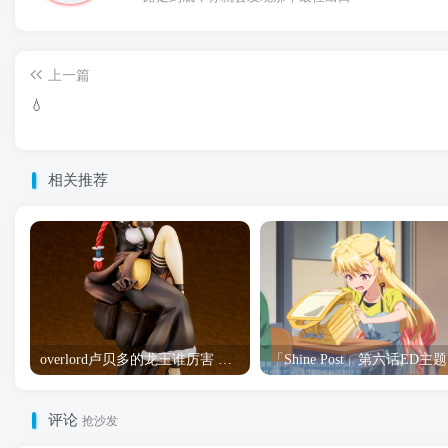
上一篇
💧
相关推荐
overlord卢贝多的龙王谁厉害 「Overlord」露普斯蕾琪娜·贝塔手办开订
「S
评论
抢沙发