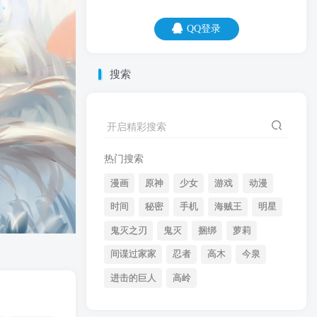
QQ登录
QQ登录
搜索
06
08
开启精彩搜索
忍无可忍，就重新再忍。
热门搜索
漫画
原神
少女
游戏
动漫
时间
秘密
手机
海贼王
明星
鬼灭之刃
鬼灭
捆绑
萝莉
间谍过家家
忍者
高木
今泉
开启精彩搜索
进击的巨人
高岭
热门搜索