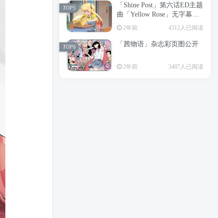
「Shine Post」第六话ED主题
2年前
6197人已阅读
TOP5
曲「Yellow Rose」无字幕MV
APP下载
公开
TOP3
2年前
4312人已阅读
「茜物语」杂志彩页图公开
2年前
5039人已阅读
TOP6
经典杯子蛋糕 佐岸 漫画「经
TOP4
2年前
3487人已阅读
典杯子蛋糕」宣布真人日剧
化
2年前
4460人已阅读
「Shine Post」第六话ED主题
TOP5
曲「Yellow Rose」无字幕MV
公开
2年前
4312人已阅读
「茜物语」杂志彩页图公开
TOP6
2年前
3487人已阅读