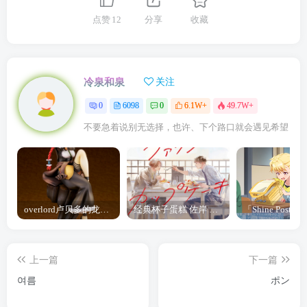
点赞
12
分享
收藏
冷泉和泉
关注
0
6098
0
6.1W+
49.7W+
不要急着说别无选择，也许、下个路口就会遇见希望
overlord卢贝多的龙王谁厉害 「Overlord」露普斯蕾琪娜·贝塔手办开订
经典杯子蛋糕 佐岸 漫画「经典杯子蛋糕」宣布真人日剧化
上一篇
下一篇
여름
ポン