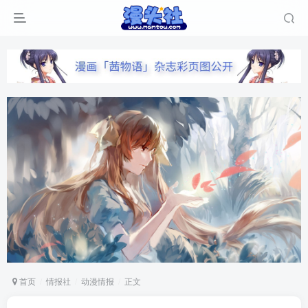
首页
情报社
动漫情报
正文