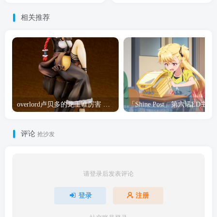
相关推荐
overlord卢贝多的龙王谁厉害 「Overlord」露普斯蕾琪娜·贝塔手办开订
「Shine Post」第六话ED
评论
抢沙发
请登录后发表评论
登录
注册