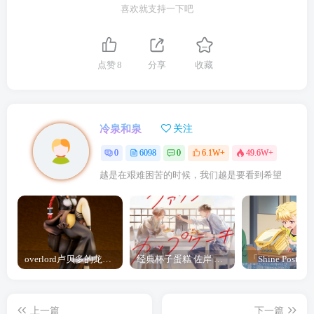
喜欢就支持一下吧
点赞
8
分享
收藏
冷泉和泉
关注
0
6098
0
6.1W+
49.6W+
越是在艰难困苦的时候，我们越是要看到希望
overlord卢贝多的龙王谁厉害 「Overlord」露普斯蕾琪娜·贝塔手办开订
经典杯子蛋糕 佐岸 漫画「经典杯子蛋糕」宣布真人日剧化
上一篇
下一篇