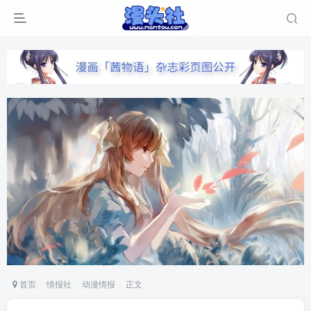
首页
情报社
动漫情报
正文