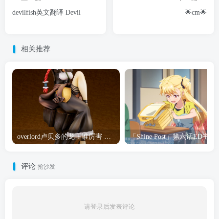
devilfish英文翻译 Devil
🌟cm🌟
相关推荐
overlord卢贝多的龙王谁厉害 「Overlord」露普斯蕾琪娜·贝塔手办开订
「Shine Post」第六话ED
评论
抢沙发
请登录后发表评论