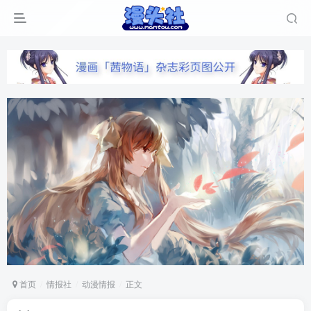
首页
情报社
动漫情报
正文