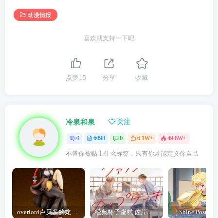
动漫情报
喜欢就支持一下吧
点赞
15
分享
收藏
冷泉和泉
关注
0
6098
0
6.1W+
49.6W+
不管你被贴上什么标签，只有你才能定义你自己
overlord卢贝多的龙王谁厉害 「Overlord」露普斯蕾琪娜·贝塔手办开订
经典杯子蛋糕 佐岸 漫画「经典杯子蛋糕」宣布真人日剧化