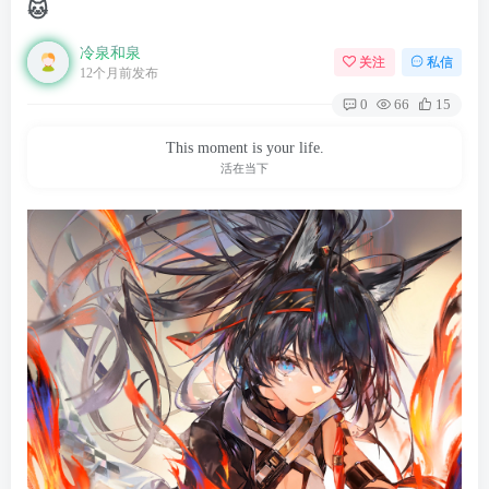
🐱
冷泉和泉
关注
私信
12个月前发布
0
66
15
This moment is your life.
活在当下