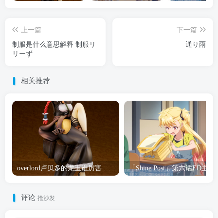
上一篇
下一篇
制服是什么意思解释 制服リ
通り雨
リーず
相关推荐
overlord卢贝多的龙王谁厉害 「Overlord」露普斯蕾琪娜·贝塔手办开订
「Shine Post」第六话ED
评论
抢沙发