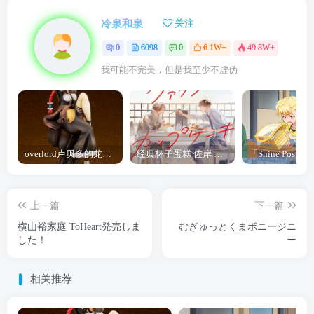
冷泉和泉
关注
0
6098
0
6.1W+
49.8W+
我可能不完美，但是我至少不虚伪
overlord卢贝多的龙王谁厉害 「Overlord」露普斯蕾琪娜·贝塔手办开订
经典杯子蛋糕 佐岸 漫画「经典杯子蛋糕」宣布真人日剧化
上一篇
下一篇
横山裕家庭 ToHeart発売しま
むぎゅっとくまボニージニ
した！
ー
相关推荐