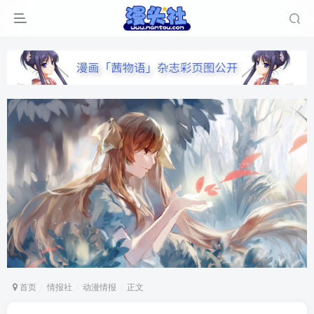
首页
情报社
动漫情报
正文