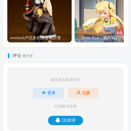
overlord卢贝多的龙王谁厉害 「Overlord」露普斯蕾琪娜·贝塔手办开订
「Shine Post」第六话ED
评论
抢沙发
请登录后发表评论
登录
注册
社交账号登录
QQ登录