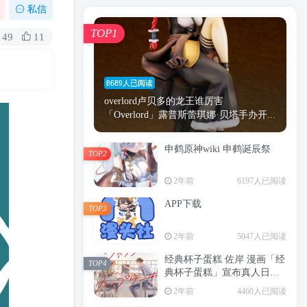
漫画
原神
少女
游戏
动漫
私信
时间
秘密
手机
海贼王
明星
TOP1
49
11
鬼灭之刃
鬼灭
捆绑
萝莉
间谍过家家
忍者
高木
今泉
8689人已阅读
进击的巨人
高岭
overlord卢贝多的龙王谁厉害
「Overlord」露普斯蕾琪娜·贝塔手办开...
申鹤原神wiki 申鹤诞辰祭
TOP2
TOP1
2年前
6197人已阅读
APP下载
TOP3
8689人已阅读
2年前
5047人已阅读
overlord卢贝多的龙王谁厉害
「Overlord」露普斯蕾琪娜·贝塔手办开...
经典杯子蛋糕 佐岸 漫画「经
TOP4
典杯子蛋糕」宣布真人日剧
申鹤原神wiki 申鹤诞辰祭
化
TOP2
2年前
4460人已阅读