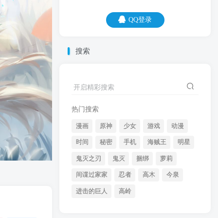
QQ登录
QQ登录
搜索
07
08
当你上厕所没纸的时候，就会知道为什
开启精彩搜索
么，厕所也叫洗手间了。
热门搜索
漫画
原神
少女
游戏
动漫
时间
秘密
手机
海贼王
明星
鬼灭之刃
鬼灭
捆绑
萝莉
间谍过家家
忍者
高木
今泉
开启精彩搜索
进击的巨人
高岭
热门搜索