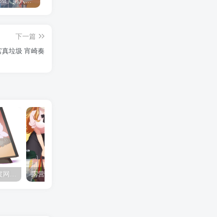
「Shine Post」第六话ED主题曲「Yellow Rose」无字幕MV公开
「茜物语」杂志彩页图公开
夺妻by豌豆荚小说全文 百度网盘 Duo!
下一篇
宫真垃圾 宵崎奏
夺妻by豌豆荚小说全文 百度网盘 Duo!
露营的动画 动画「后宫露营！」公开主视觉图
✒️🍬☆