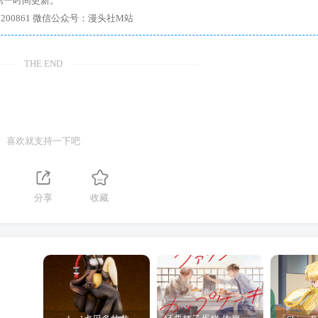
第一时间更新。
7、带你进入绅士内部，畅所欲言，释放最真实的自我官方qq群：167200861 微信公众号：漫头社M站
THE END
喜欢就支持一下吧
1
分享
收藏