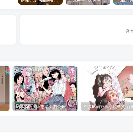
overlord卢贝多的龙王谁厉害 「Overlord」露普斯蕾琪娜·贝塔手办开订
经典杯子蛋糕 佐岸 漫画「经典杯子蛋糕」宣布真人日剧化
宵
hine Post」第六话ED主题曲「Yellow Rose」无字幕MV公开
「茜物语」杂志彩页图公开