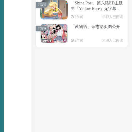
「Shine Post」第六话ED主题
2年前
6197人已阅读
TOP5
曲「Yellow Rose」无字幕MV
APP下载
公开
TOP3
2年前
4312人已阅读
「茜物语」杂志彩页图公开
2年前
5047人已阅读
TOP6
经典杯子蛋糕 佐岸 漫画「经
TOP4
2年前
3489人已阅读
典杯子蛋糕」宣布真人日剧
化
2年前
4460人已阅读
「Shine Post」第六话ED主题
TOP5
曲「Yellow Rose」无字幕MV
公开
2年前
4312人已阅读
「茜物语」杂志彩页图公开
TOP6
2年前
3489人已阅读