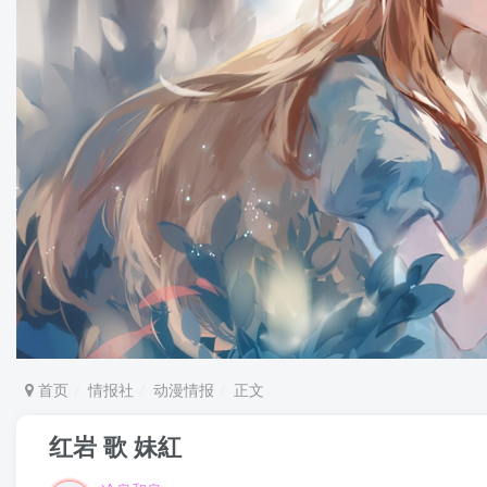
首页
情报社
动漫情报
正文
红岩 歌 妹紅