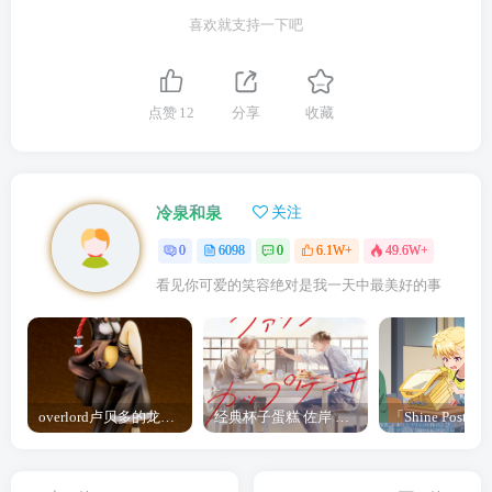
喜欢就支持一下吧
点赞
12
分享
收藏
冷泉和泉
关注
0
6098
0
6.1W+
49.6W+
看见你可爱的笑容绝对是我一天中最美好的事
overlord卢贝多的龙王谁厉害 「Overlord」露普斯蕾琪娜·贝塔手办开订
经典杯子蛋糕 佐岸 漫画「经典杯子蛋糕」宣布真人日剧化