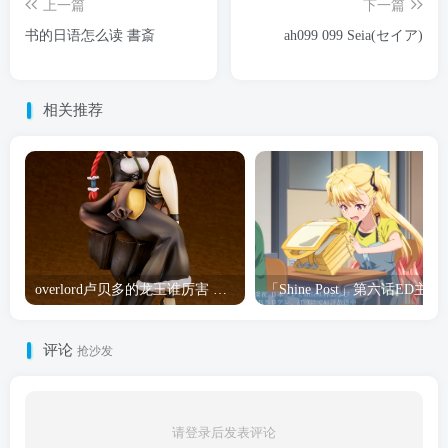
上一篇
下一篇
书的日语怎么读 書斎
ah099 099 Seia(セイア)
相关推荐
overlord卢贝多的龙王谁厉害 「Overlord」露普斯蕾琪娜·贝塔手办开订
「Shine Post」第六话ED
评论
抢沙发
请登录后发表评论