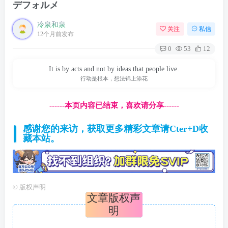
デフォルメ
冷泉和泉
关注
私信
12个月前发布
0
53
12
It is by acts and not by ideas that people live.
行动是根本，想法锦上添花
------本页内容已结束，喜欢请分享------
感谢您的来访，获取更多精彩文章请Cter+D收
藏本站。
©
版权声明
文章版权声
明