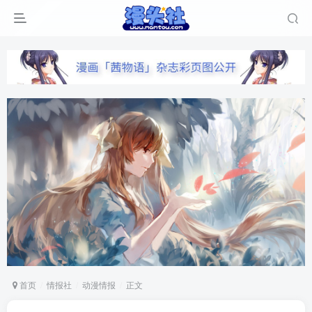
首页
情报社
动漫情报
正文