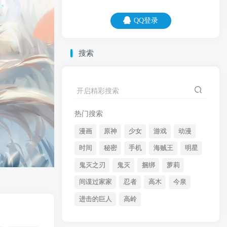
QQ登录
QQ登录
搜索
08
08
慢热的人真可怜，别人已经腻了，你却刚
开启精彩搜索
刚着迷。
热门搜索
漫画
原神
少女
游戏
动漫
时间
秘密
手机
海贼王
明星
鬼灭之刃
鬼灭
捆绑
萝莉
间谍过家家
忍者
高木
今泉
开启精彩搜索
进击的巨人
高岭
热门搜索