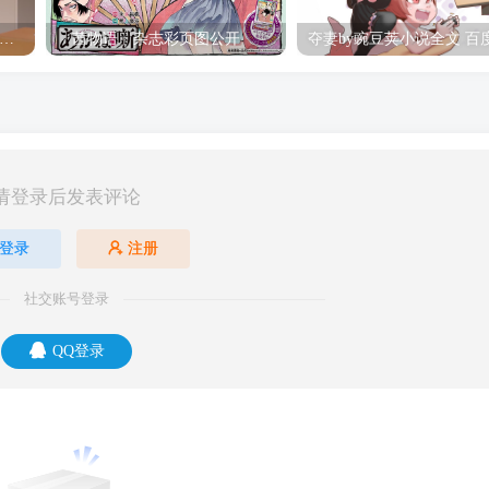
hine Post」第六话ED主题曲「Yellow Rose」无字幕MV公开
「茜物语」杂志彩页图公开
请登录后发表评论
登录
注册
社交账号登录
QQ登录