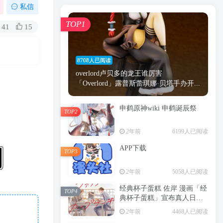
漫画
原神
少女
游戏
动漫
私信
时间
秘密
手机
海贼王
明星
TOP1
41
15
鬼灭之刃
鬼灭
捆绑
萝莉
间谍过家家
忍者
高木
今泉
8708人已阅读
进击的巨人
高岭
overlord卢贝多的龙王谁厉害
「Overlord」露普斯蕾琪娜·贝塔手办开...
申鹤原神wiki 申鹤诞辰祭
TOP2
TOP1
2年前
6199人已阅读
APP下载
TOP3
8708人已阅读
2年前
5058人已阅读
overlord卢贝多的龙王谁厉害
「Overlord」露普斯蕾琪娜·贝塔手办开...
经典杯子蛋糕 佐岸 漫画「经
TOP4
典杯子蛋糕」宣布真人日剧
申鹤原神wiki 申鹤诞辰祭
化
TOP2
2年前
4468人已阅读