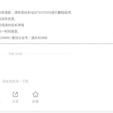
权，请联系站长QQ374155650进行删除处理。
真实性负责。
发现请向站长举报
第一时间更新。
7、带你进入绅士内部，畅所欲言，释放最真实的自我官方qq群：167200861 微信公众号：漫头社M站
THE END
喜欢就支持一下吧
5
分享
收藏