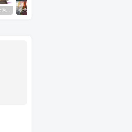
夺妻by豌豆荚小说全文 百度网盘 Duo!
露营的动画 动画「后宫露营！」公开主视觉图
✒️🍬☆