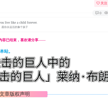
关注
0
u live like a child forever.
愿你永远活的像个孩子
本页内容已结束，喜欢请分享------
藏本站。
文章版权声明