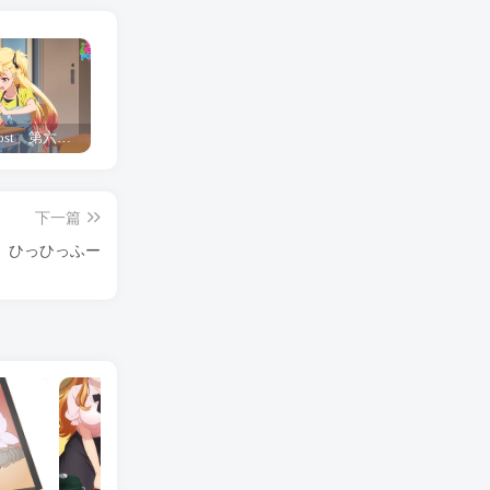
「Shine Post」第六话ED主题曲「Yellow Rose」无字幕MV公开
「茜物语」杂志彩页图公开
夺妻by豌豆荚小说全文 百度网盘 Duo!
下一篇
】ひっひっふー