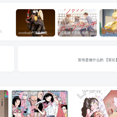
力
overlord卢贝多的龙王谁厉害 「Overlord」露普斯蕾琪娜·贝塔手办开订
经典杯子蛋糕 佐岸 漫画「经典杯子蛋糕」宣布真人日剧化
宣传是做什么的 【宣伝