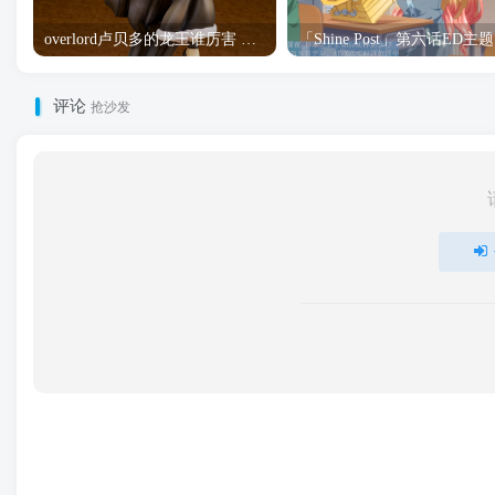
overlord卢贝多的龙王谁厉害 「Overlord」露普斯蕾琪娜·贝塔手办开订
「S
评论
抢沙发