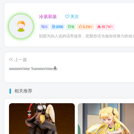
冷泉和泉
关注
0
6098
0
6.1W+
49.7W+
别因为别人说的话而放弃，把那些话当做加倍努力的动
上一篇
summertime Summertime🏝️
相关推荐