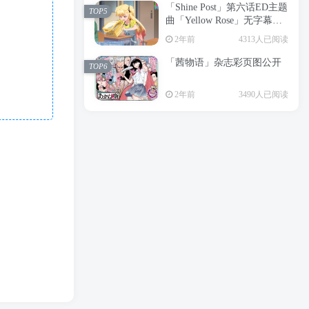
「Shine Post」第六话ED主题
2年前
6199人已阅读
TOP5
曲「Yellow Rose」无字幕MV
APP下载
公开
TOP3
2年前
4313人已阅读
「茜物语」杂志彩页图公开
2年前
5058人已阅读
TOP6
经典杯子蛋糕 佐岸 漫画「经
TOP4
2年前
3490人已阅读
典杯子蛋糕」宣布真人日剧
化
2年前
4468人已阅读
「Shine Post」第六话ED主题
TOP5
曲「Yellow Rose」无字幕MV
公开
2年前
4313人已阅读
「茜物语」杂志彩页图公开
TOP6
2年前
3490人已阅读