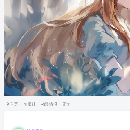
首页
情报社
动漫情报
正文