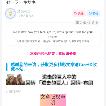
セーラーキサキ
冷泉和泉
关注
私信
12个月前发布
0
46
6
No matter how you feel, get up, dress up and fight for your
dreams.
无论你现在感觉如何，请起床、穿好衣服然后为你的梦想而奋斗
------本页内容已结束，喜欢请分享------
感谢您的来访，获取更多精彩文章请Cter+D收
藏本站。
©
版权声明
文章版权声
明