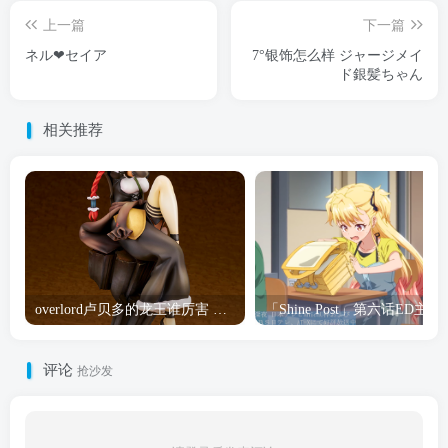
上一篇
下一篇
ネル❤セイア
7°银饰怎么样 ジャージメイ
ド銀髪ちゃん
相关推荐
overlord卢贝多的龙王谁厉害 「Overlord」露普斯蕾琪娜·贝塔手办开订
「Shine Post」第六话ED
评论
抢沙发