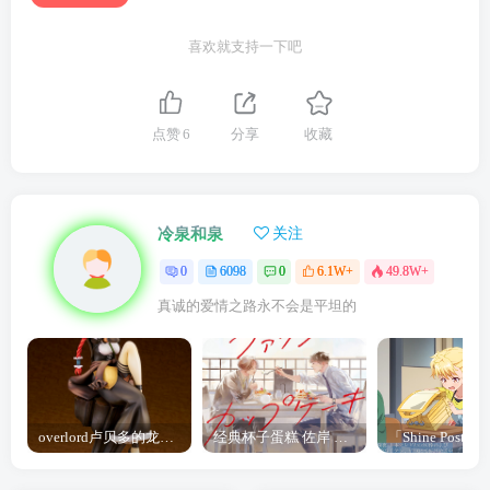
喜欢就支持一下吧
点赞
6
分享
收藏
冷泉和泉
关注
0
6098
0
6.1W+
49.8W+
真诚的爱情之路永不会是平坦的
overlord卢贝多的龙王谁厉害 「Overlord」露普斯蕾琪娜·贝塔手办开订
经典杯子蛋糕 佐岸 漫画「经典杯子蛋糕」宣布真人日剧化