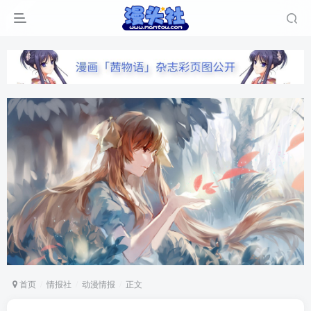
首页
情报社
动漫情报
正文