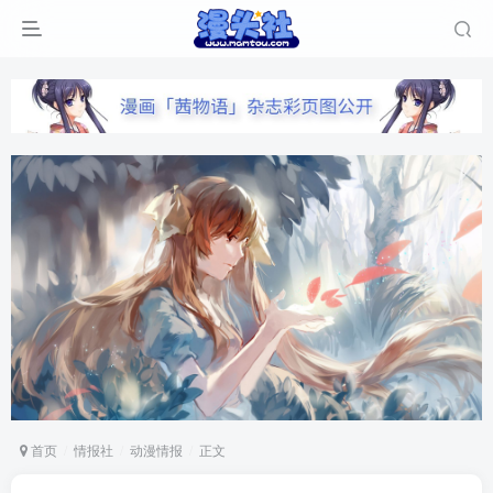
首页
情报社
动漫情报
正文