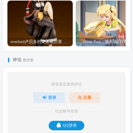
overlord卢贝多的龙王谁厉害 「Overlord」露普斯蕾琪娜·贝塔手办开订
「Shine Post」第六话ED
评论
抢沙发
请登录后发表评论
登录
注册
社交账号登录
QQ登录