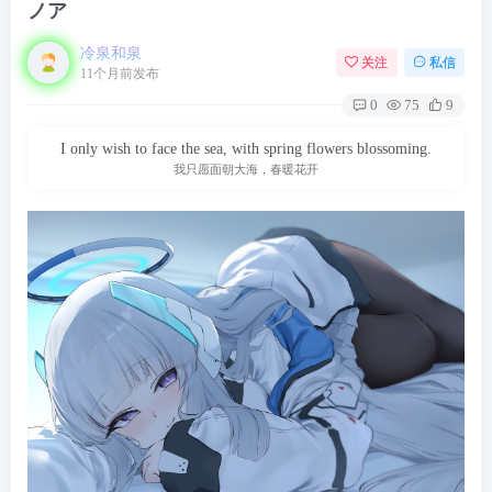
ノア
冷泉和泉
关注
私信
11个月前发布
0
75
9
I only wish to face the sea, with spring flowers blossoming.
我只愿面朝大海，春暖花开