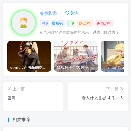
冷泉和泉
关注
0
6098
0
6.1W+
49.7W+
别再用你的过去欺骗你的未来，过去已经过去了
overlord卢贝多的龙王谁厉害 「Overlord」露普斯蕾琪娜·贝塔手办开订
经典杯子蛋糕 佐岸 漫画「经典杯子蛋糕」宣布真人日剧化
上一篇
下一篇
깜짝
璱人什么意思 ずるい人
相关推荐