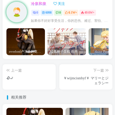
冷泉和泉
关注
0
6098
0
6.1W+
49.6W+
如果你不好好享受生活，你的悲伤、难过、害怕、羞愧和内疚会代替你享受
overlord卢贝多的龙王谁厉害 「Overlord」露普斯蕾琪娜·贝塔手办开订
经典杯子蛋糕 佐岸 漫画「经典杯子蛋糕」宣布真人日剧化
上一篇
下一篇
🥀🚬
￥wijmcismbyf￥ マリーとジ
ェラシー
相关推荐