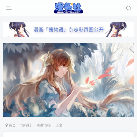
首页
情报社
动漫情报
正文