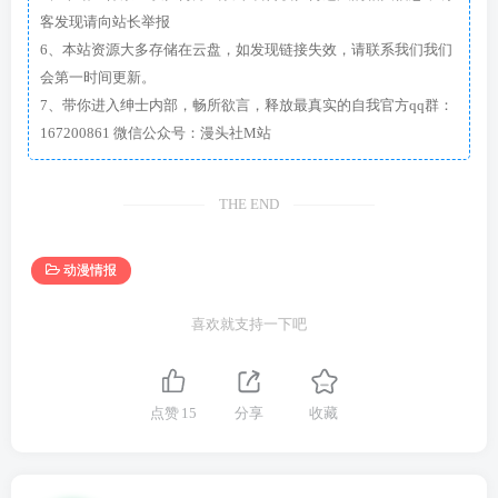
客发现请向站长举报
6、本站资源大多存储在云盘，如发现链接失效，请联系我们我们
会第一时间更新。
7、带你进入绅士内部，畅所欲言，释放最真实的自我官方qq群：
167200861 微信公众号：漫头社M站
THE END
动漫情报
喜欢就支持一下吧
点赞
15
分享
收藏