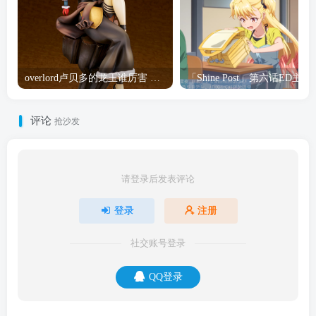
overlord卢贝多的龙王谁厉害 「Overlord」露普斯蕾琪娜·贝塔手办开订
「Shine Post」第六话ED
评论
抢沙发
请登录后发表评论
登录
注册
社交账号登录
QQ登录