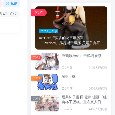
漫画
原神
少女
游戏
动漫
私信
时间
秘密
手机
海贼王
明星
TOP1
47
7
鬼灭之刃
鬼灭
捆绑
萝莉
间谍过家家
忍者
高木
今泉
8702人已阅读
进击的巨人
高岭
overlord卢贝多的龙王谁厉害
「Overlord」露普斯蕾琪娜·贝塔手办开...
申鹤原神wiki 申鹤诞辰祭
TOP2
TOP1
2年前
6199人已阅读
APP下载
TOP3
8702人已阅读
2年前
5056人已阅读
overlord卢贝多的龙王谁厉害
「Overlord」露普斯蕾琪娜·贝塔手办开...
经典杯子蛋糕 佐岸 漫画「经
TOP4
典杯子蛋糕」宣布真人日剧
申鹤原神wiki 申鹤诞辰祭
化
TOP2
2年前
4466人已阅读