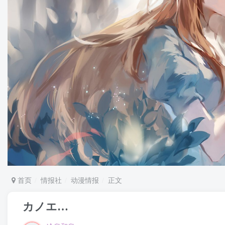
首页
情报社
动漫情报
正文
カノエ…