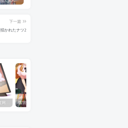
「Shine Post」第六话ED主题曲「Yellow Rose」无字幕MV公开
「茜物语」杂志彩页图公开
夺妻by豌豆荚小说全文 百度网盘 Duo!
下一篇
に招かれたナツ2
夺妻by豌豆荚小说全文 百度网盘 Duo!
露营的动画 动画「后宫露营！」公开主视觉图
✒️🍬☆