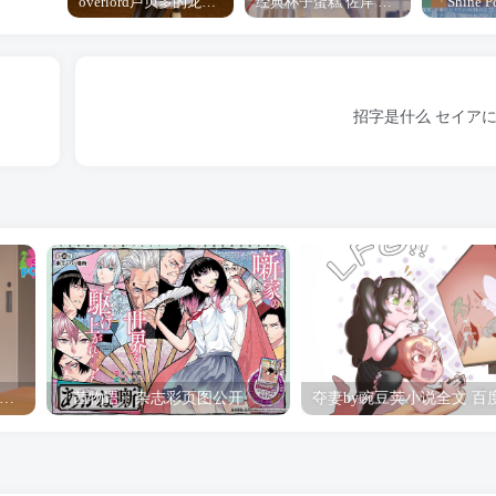
overlord卢贝多的龙王谁厉害 「Overlord」露普斯蕾琪娜·贝塔手办开订
经典杯子蛋糕 佐岸 漫画「经典杯子蛋糕」宣布真人日剧化
招字是什么 セイア
hine Post」第六话ED主题曲「Yellow Rose」无字幕MV公开
「茜物语」杂志彩页图公开