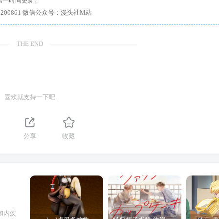
第一时间更新。
7、带你进入绅士内部，畅所欲言，释放最真实的自我官方qq群：167200861 微信公众号：漫头社M站
THE END
喜欢就支持一下吧
分享
收藏
和内疚