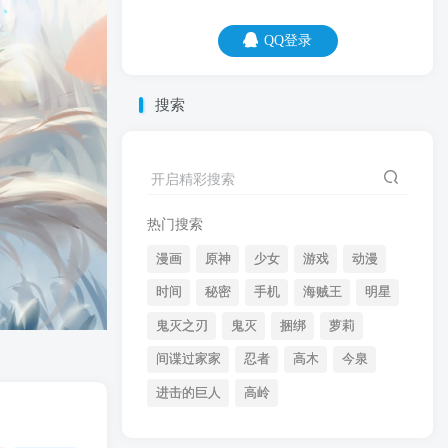
QQ登录
QQ登录
搜索
08
08
开启精彩搜索
别总是骂别人猪狗，你过的还不如它们。
热门搜索
漫画
原神
少女
游戏
动漫
时间
秘密
手机
海贼王
明星
鬼灭之刃
鬼灭
捆绑
萝莉
间谍过家家
忍者
高木
今泉
开启精彩搜索
进击的巨人
高岭
热门搜索