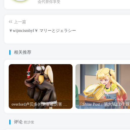
会代替你享受
上一篇
￥wijmcismbyf￥ マリーとジェラシー
相关推荐
overlord卢贝多的龙王谁厉害 「Overlord」露普斯蕾琪娜·贝塔手办开订
「S
评论
抢沙发