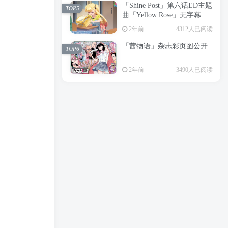
「Shine Post」第六话ED主题
2年前
6199人已阅读
TOP5
曲「Yellow Rose」无字幕MV
APP下载
公开
TOP3
2年前
4312人已阅读
「茜物语」杂志彩页图公开
2年前
5056人已阅读
TOP6
经典杯子蛋糕 佐岸 漫画「经
TOP4
2年前
3490人已阅读
典杯子蛋糕」宣布真人日剧
化
2年前
4466人已阅读
「Shine Post」第六话ED主题
TOP5
曲「Yellow Rose」无字幕MV
公开
2年前
4312人已阅读
「茜物语」杂志彩页图公开
TOP6
2年前
3490人已阅读