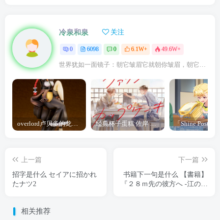
冷泉和泉
关注
0
6098
0
6.1W+
49.6W+
世界犹如一面镜子：朝它皱眉它就朝你皱眉，朝它微笑它也吵你微笑
overlord卢贝多的龙王谁厉害 「Overlord」露普斯蕾琪娜·贝塔手办开订
经典杯子蛋糕 佐岸 漫画「经典杯子蛋糕」宣布真人日剧化
上一篇
下一篇
招字是什么 セイアに招かれ
书籍下一句是什么 【書籍】
たナツ2
『２８ｍ先の彼方へ -江の島
高校弓道部-』
相关推荐