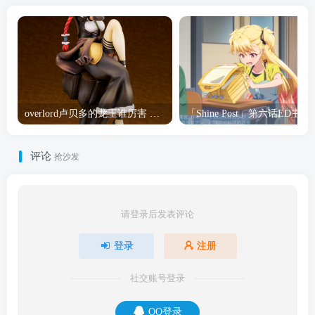
overlord卢贝多的龙王谁厉害 「Overlord」露普斯蕾琪娜·贝塔手办开订
「Shine Post」第六话ED
评论
抢沙发
请登录后发表评论
登录
注册
社交账号登录
QQ登录