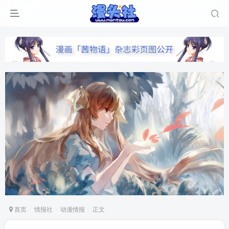
首页
情报社
动漫情报
正文