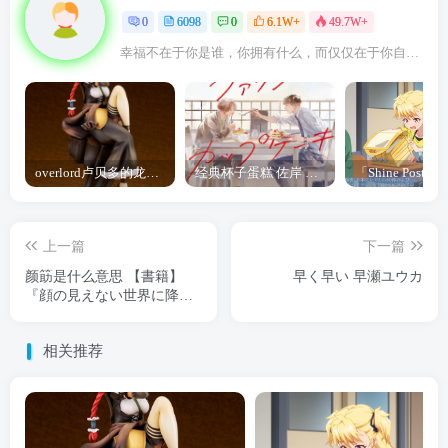
0
6098
0
6.1W+
49.7W+
幸福不在于你是谁，你拥有什么，而仅仅在于你自己怎么看待
overlord卢贝多的龙王谁厉害 「Overlord」露普斯蕾琪娜·贝塔手办开订
经典杯子蛋糕 佐岸 漫画「经典杯子蛋糕」宣布真人日剧化
上一篇
下一篇
颜筯是什么意思 【書籍】
早く早い 早瀬ユウカ
『顔の見えない世界に降り
そそぐ君の光』
相关推荐