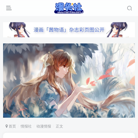
首页
情报社
动漫情报
正文