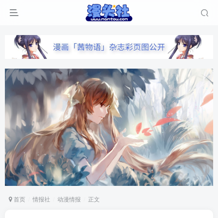
首页
情报社
动漫情报
正文