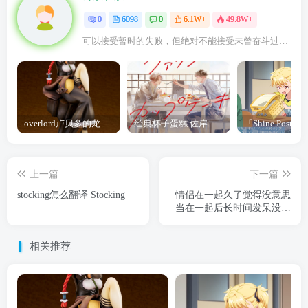
0
6098
0
6.1W+
49.8W+
可以接受暂时的失败，但绝对不能接受未曾奋斗过的自己
overlord卢贝多的龙王谁厉害 「Overlord」露普斯蕾琪娜·贝塔手办开订
经典杯子蛋糕 佐岸 漫画「经典杯子蛋糕」宣布真人日剧化
上一篇
下一篇
stocking怎么翻译 Stocking
情侣在一起久了觉得没意思
当在一起后长时间发呆没理
小流萤时
相关推荐