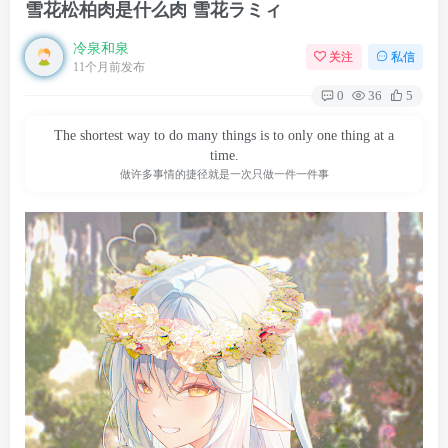
雪花松柏肉是什么肉 雪花ラミィ
冷泉和泉
关注
私信
11个月前发布
0
36
5
The shortest way to do many things is to only one thing at a
time.
做许多事情的捷径就是一次只做一件一件事