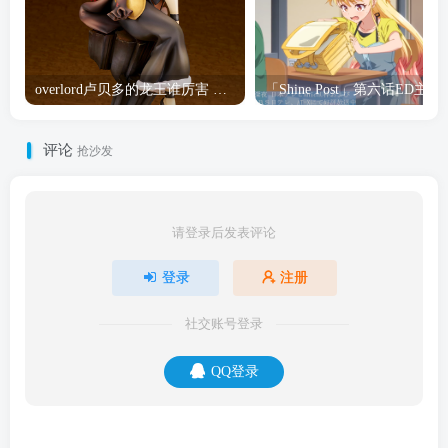
overlord卢贝多的龙王谁厉害 「Overlord」露普斯蕾琪娜·贝塔手办开订
「Shine Post」第六话ED
评论
抢沙发
请登录后发表评论
登录
注册
社交账号登录
QQ登录