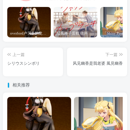
overlord卢贝多的龙王谁厉害 「Overlord」露普斯蕾琪娜·贝塔手办开订
经典杯子蛋糕 佐岸 漫画「经典杯子蛋糕」宣布真人日剧化
上一篇
下一篇
シリウスシンボリ
风见幽香是我老婆 風見幽香
相关推荐