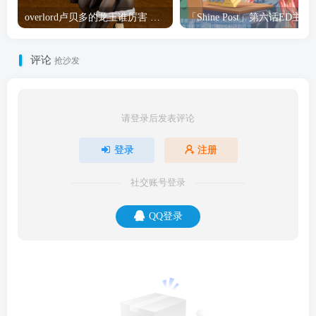
overlord卢贝多的龙王谁厉害 「Overlord」露普斯蕾琪娜·贝塔手办开订
「Shine Post」第六话ED
评论
抢沙发
请登录后发表评论
登录
注册
社交账号登录
QQ登录