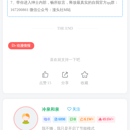
7、带你进入绅士内部，畅所欲言，释放最真实的自我官方qq群：
167200861 微信公众号：漫头社M站
THE END
动漫情报
喜欢就支持一下吧
点赞
15
分享
收藏
冷泉和泉
关注
0
6098
0
6.1W+
49.6W+
我不懒，我只是开启了节能模式