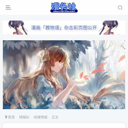
首页
情报社
动漫情报
正文