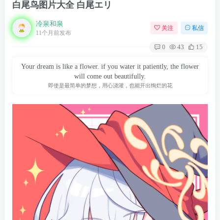
白尾鸟图片大全 白尾エリ
冷泉和泉
关注
私信
11个月前发布
0
43
15
Your dream is like a flower. if you water it patiently, the flower
will come out beautifully.
即使是最简单的梦想，用心浇灌，也能开出绚烂的花