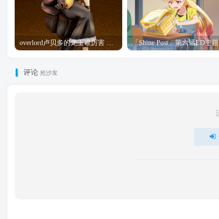
overlord卢贝多的龙王谁厉害 「Overlord」露普斯蕾琪娜·贝塔手办开订
「S
评论
抢沙发