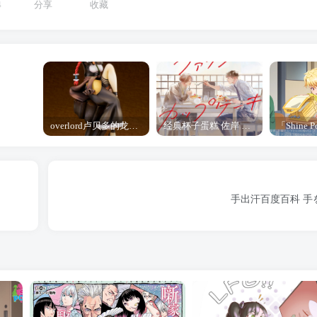
4
分享
收藏
overlord卢贝多的龙王谁厉害 「Overlord」露普斯蕾琪娜·贝塔手办开订
经典杯子蛋糕 佐岸 漫画「经典杯子蛋糕」宣布真人日剧化
手出汗百度百科 手