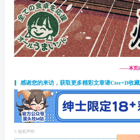
------
感谢您的来访，获取更多精彩文章请Cter+D收
©
版权声明