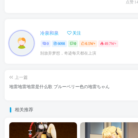
点赞
1
冷泉和泉
关注
0
6098
0
6.1W+
49.7W+
别放弃梦想，奇迹每天都在上演
上一篇
地雷地雷地雷是什么歌 ブルーベリー色の地雷ちゃん
相关推荐