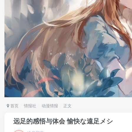
首页
情报社
动漫情报
正文
远足的感悟与体会 愉快な遠足メシ