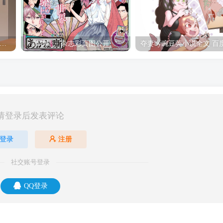
hine Post」第六话ED主题曲「Yellow Rose」无字幕MV公开
「茜物语」杂志彩页图公开
请登录后发表评论
登录
注册
社交账号登录
QQ登录