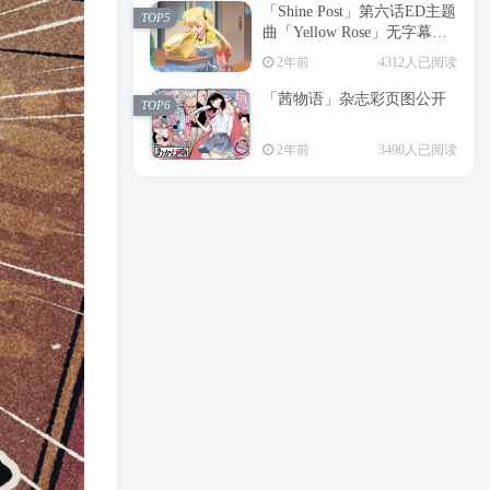
「Shine Post」第六话ED主题
2年前
6199人已阅读
TOP5
曲「Yellow Rose」无字幕MV
APP下载
公开
TOP3
2年前
4312人已阅读
「茜物语」杂志彩页图公开
2年前
5055人已阅读
TOP6
经典杯子蛋糕 佐岸 漫画「经
TOP4
2年前
3490人已阅读
典杯子蛋糕」宣布真人日剧
化
2年前
4462人已阅读
「Shine Post」第六话ED主题
TOP5
曲「Yellow Rose」无字幕MV
公开
2年前
4312人已阅读
「茜物语」杂志彩页图公开
TOP6
2年前
3490人已阅读