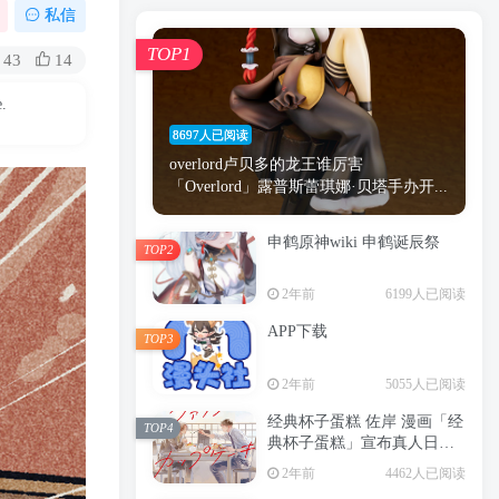
漫画
原神
少女
游戏
动漫
私信
时间
秘密
手机
海贼王
明星
TOP1
43
14
鬼灭之刃
鬼灭
捆绑
萝莉
e.
间谍过家家
忍者
高木
今泉
8697人已阅读
进击的巨人
高岭
overlord卢贝多的龙王谁厉害
「Overlord」露普斯蕾琪娜·贝塔手办开...
申鹤原神wiki 申鹤诞辰祭
TOP2
TOP1
2年前
6199人已阅读
APP下载
TOP3
8697人已阅读
2年前
5055人已阅读
overlord卢贝多的龙王谁厉害
「Overlord」露普斯蕾琪娜·贝塔手办开...
经典杯子蛋糕 佐岸 漫画「经
TOP4
典杯子蛋糕」宣布真人日剧
申鹤原神wiki 申鹤诞辰祭
化
TOP2
2年前
4462人已阅读