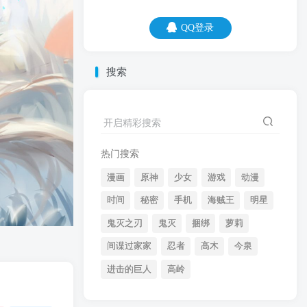
QQ登录
QQ登录
搜索
07
08
开启精彩搜索
何以解忧？唯有暴富。
热门搜索
漫画
原神
少女
游戏
动漫
时间
秘密
手机
海贼王
明星
鬼灭之刃
鬼灭
捆绑
萝莉
间谍过家家
忍者
高木
今泉
开启精彩搜索
进击的巨人
高岭
热门搜索