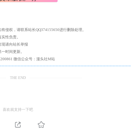
权，请联系站长QQ374155650进行删除处理。
真实性负责。
发现请向站长举报
第一时间更新。
7、带你进入绅士内部，畅所欲言，释放最真实的自我官方qq群：167200861 微信公众号：漫头社M站
THE END
喜欢就支持一下吧