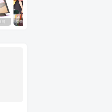
夺妻by豌豆荚小说全文 百度网盘 Duo!
露营的动画 动画「后宫露营！」公开主视觉图
✒️🍬☆