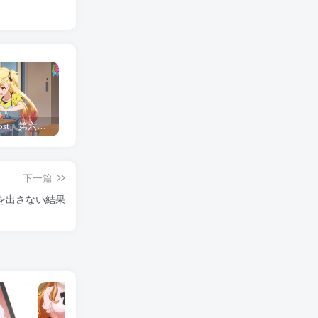
「Shine Post」第六话ED主题曲「Yellow Rose」无字幕MV公开
「茜物语」杂志彩页图公开
夺妻by豌豆荚小说全文 百度网盘 Duo!
下一篇
を出さない結果