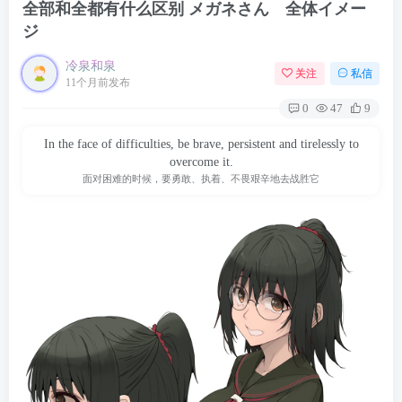
全部和全都有什么区别 メガネさん 全体イメー
ジ
冷泉和泉
关注
私信
11个月前发布
0
47
9
In the face of difficulties, be brave, persistent and tirelessly to
overcome it.
面对困难的时候，要勇敢、执着、不畏艰辛地去战胜它