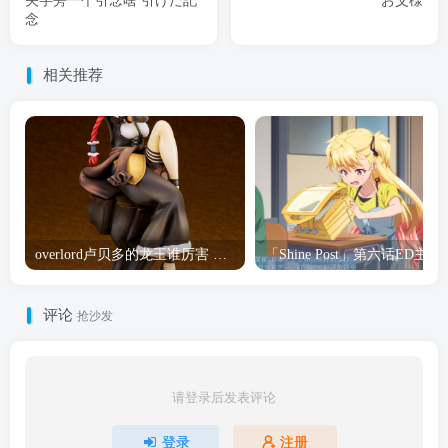
矢字旁一个引念啥 引けた記
お父様
念
相关推荐
overlord卢贝多的龙王谁厉害 「Overlord」露普斯蕾琪娜·贝塔手办开订
「Shine Post」第六话ED
评论
抢沙发
请登录后发表评论
登录
注册