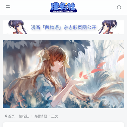
首页
情报社
动漫情报
正文