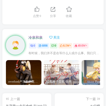
点赞
9
分享
收藏
冷泉和泉
关注
0
6098
0
6.1W+
49.6W+
有时候，我们并不是在等什么人或什么事。我们只是在静待岁月改变自己
overlord卢贝多的龙王谁厉害 「Overlord」露普斯蕾琪娜·贝塔手办开订
经典杯子蛋糕 佐岸 漫画「经典杯子蛋糕」宣布真人日剧化
上一篇
下一篇