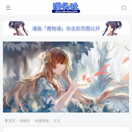
首页
情报社
动漫情报
正文