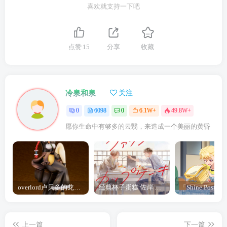
喜欢就支持一下吧
点赞
15
分享
收藏
冷泉和泉
关注
0
6098
0
6.1W+
49.8W+
愿你生命中有够多的云翳，来造成一个美丽的黄昏
overlord卢贝多的龙王谁厉害 「Overlord」露普斯蕾琪娜·贝塔手办开订
经典杯子蛋糕 佐岸 漫画「经典杯子蛋糕」宣布真人日剧化
上一篇
下一篇