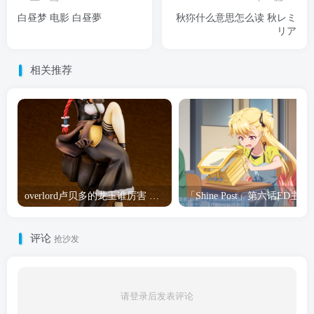
白昼梦 电影 白昼夢
秋狝什么意思怎么读 秋レミ
リア
相关推荐
overlord卢贝多的龙王谁厉害 「Overlord」露普斯蕾琪娜·贝塔手办开订
「Shine Post」第六话ED
评论
抢沙发
请登录后发表评论