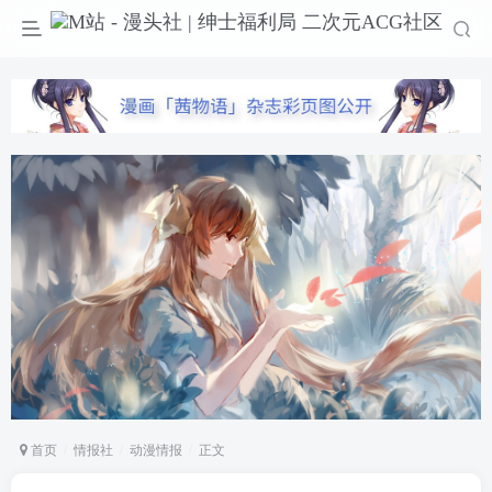
首页
情报社
动漫情报
正文