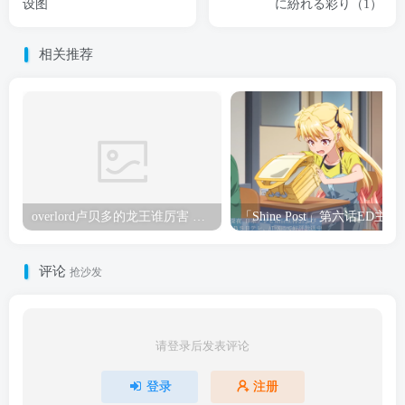
设图
に紛れる彩り（1）
相关推荐
overlord卢贝多的龙王谁厉害 「Overlord」露普斯蕾琪娜·贝塔手办开订
「Shine Post」第六话ED
评论
抢沙发
请登录后发表评论
登录
注册