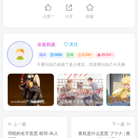
点赞
7
分享
收藏
冷泉和泉
关注
0
6098
0
6.1W+
49.6W+
不要问自己收获了多少果实，而是要问自己今天播种了多少种子
overlord卢贝多的龙王谁厉害 「Overlord」露普斯蕾琪娜·贝塔手办开订
经典杯子蛋糕 佐岸 漫画「经典杯子蛋糕」宣布真人日剧化
上一篇
下一篇
羽程的名字意思 程羽-JK人
夜杌是什么意思 プラナ | 夜