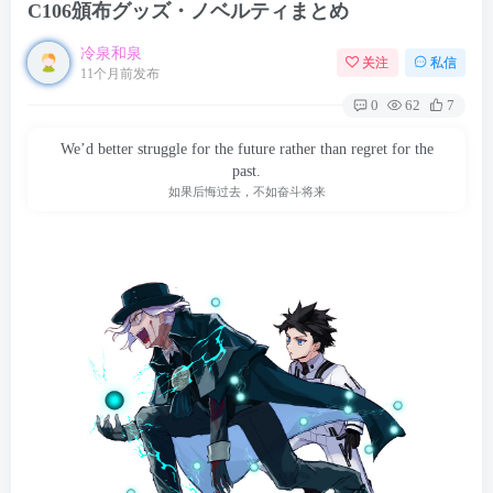
C106頒布グッズ・ノベルティまとめ
冷泉和泉
关注
私信
11个月前发布
0
62
7
We’d better struggle for the future rather than regret for the
past.
如果后悔过去，不如奋斗将来