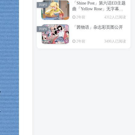
「Shine Post」第六话ED主题
2年前
6197人已阅读
TOP5
曲「Yellow Rose」无字幕MV
APP下载
公开
TOP3
2年前
4312人已阅读
「茜物语」杂志彩页图公开
2年前
5049人已阅读
TOP6
经典杯子蛋糕 佐岸 漫画「经
TOP4
2年前
3490人已阅读
典杯子蛋糕」宣布真人日剧
化
2年前
4461人已阅读
「Shine Post」第六话ED主题
TOP5
曲「Yellow Rose」无字幕MV
公开
2年前
4312人已阅读
「茜物语」杂志彩页图公开
TOP6
2年前
3490人已阅读