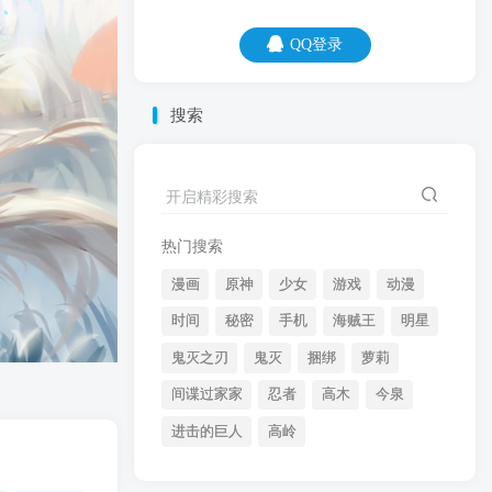
QQ登录
QQ登录
搜索
07
08
偷一个人的主意是剽窃，偷很多人的主意
开启精彩搜索
是研究。
热门搜索
漫画
原神
少女
游戏
动漫
时间
秘密
手机
海贼王
明星
鬼灭之刃
鬼灭
捆绑
萝莉
间谍过家家
忍者
高木
今泉
开启精彩搜索
进击的巨人
高岭
热门搜索