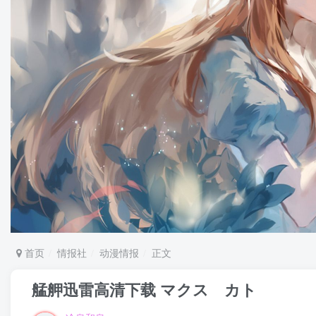
首页
情报社
动漫情报
正文
艋舺迅雷高清下载 マクス カト