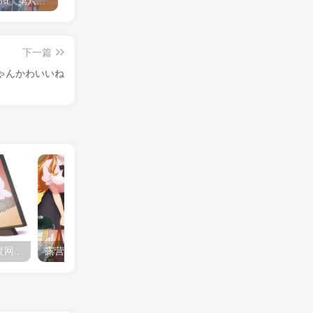
「Shine Post」第六话ED主题曲「Yellow Rose」无字幕MV公开
「茜物语」杂志彩页图公开
夺妻by豌豆荚小说全文 百度网盘 Duo!
下一篇
ナちゃんかわいいね
夺妻by豌豆荚小说全文 百度网盘 Duo!
露营的动画 动画「后宫露营！」公开主视觉图
✒️🍬☆