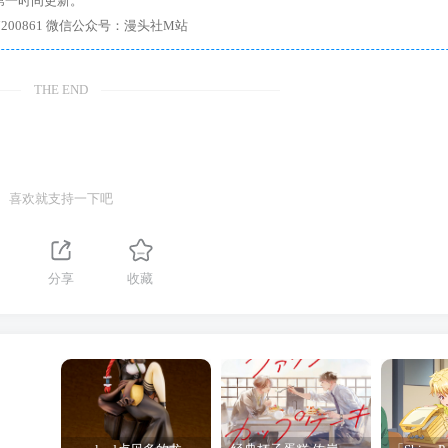
第一时间更新。
7、带你进入绅士内部，畅所欲言，释放最真实的自我官方qq群：167200861 微信公众号：漫头社M站
THE END
喜欢就支持一下吧
分享
收藏