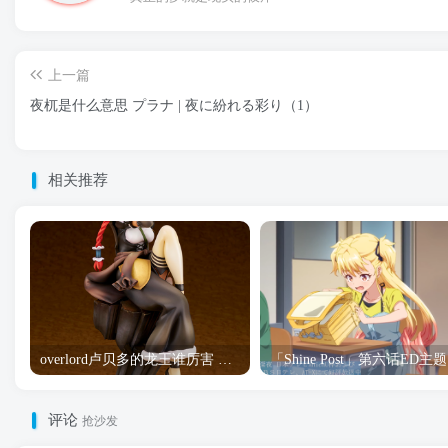
上一篇
夜杌是什么意思 プラナ | 夜に紛れる彩り（1）
相关推荐
overlord卢贝多的龙王谁厉害 「Overlord」露普斯蕾琪娜·贝塔手办开订
「S
评论
抢沙发