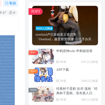
漫画
原神
少女
游戏
动漫
私信
时间
秘密
手机
海贼王
明星
TOP1
47
8
鬼灭之刃
鬼灭
捆绑
萝莉
间谍过家家
忍者
高木
今泉
8690人已阅读
进击的巨人
高岭
overlord卢贝多的龙王谁厉害
「Overlord」露普斯蕾琪娜·贝塔手办开...
申鹤原神wiki 申鹤诞辰祭
TOP2
TOP1
2年前
6197人已阅读
APP下载
TOP3
8690人已阅读
2年前
5049人已阅读
overlord卢贝多的龙王谁厉害
「Overlord」露普斯蕾琪娜·贝塔手办开...
经典杯子蛋糕 佐岸 漫画「经
TOP4
典杯子蛋糕」宣布真人日剧
申鹤原神wiki 申鹤诞辰祭
化
TOP2
2年前
4461人已阅读