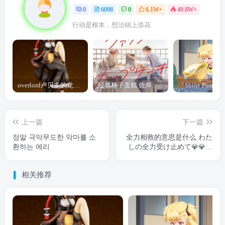
0
6098
0
6.1W+
49.8W+
行动是根本，想法锦上添花
overlord卢贝多的龙王谁厉害 「Overlord」露普斯蕾琪娜·贝塔手办开订
经典杯子蛋糕 佐岸 漫画「经典杯子蛋糕」宣布真人日剧化
上一篇
下一篇
정말 극악무도한 악마를 소
全力相救的意思是什么 わた
환하는 에리
しの全力受け止めて💎💎💎
💎
相关推荐