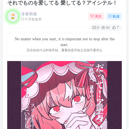
それでものを爱してる 愛してる？アイシテル！
冷泉和泉
关注
私信
11个月前发布
0
41
7
No matter when you start, it is important not to stop after the
start.
无论你在什么时候开始，重要的是开始之后就不要停止