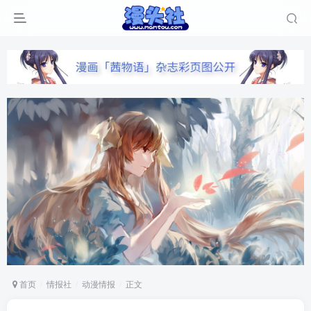
首页
情报社
动漫情报
正文