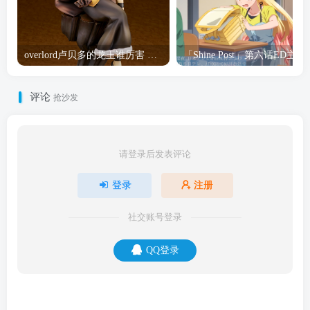
overlord卢贝多的龙王谁厉害 「Overlord」露普斯蕾琪娜·贝塔手办开订
「Shine Post」第六话ED
评论
抢沙发
请登录后发表评论
登录
注册
社交账号登录
QQ登录