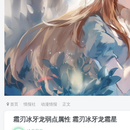
首页
情报社
动漫情报
正文
霜刃冰牙龙弱点属性 霜刃冰牙龙霜星