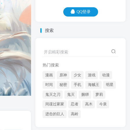
QQ登录
QQ登录
搜索
06
08
开启精彩搜索
光盘行动，是造成现在体重的原因之一。
热门搜索
漫画
原神
少女
游戏
动漫
时间
秘密
手机
海贼王
明星
鬼灭之刃
鬼灭
捆绑
萝莉
间谍过家家
忍者
高木
今泉
开启精彩搜索
进击的巨人
高岭
热门搜索