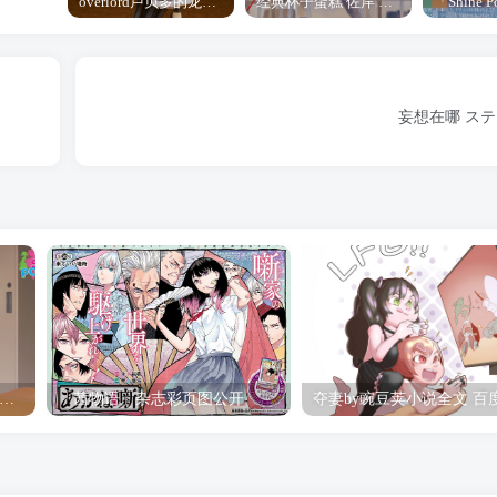
overlord卢贝多的龙王谁厉害 「Overlord」露普斯蕾琪娜·贝塔手办开订
经典杯子蛋糕 佐岸 漫画「经典杯子蛋糕」宣布真人日剧化
妄想在哪 ステ
hine Post」第六话ED主题曲「Yellow Rose」无字幕MV公开
「茜物语」杂志彩页图公开