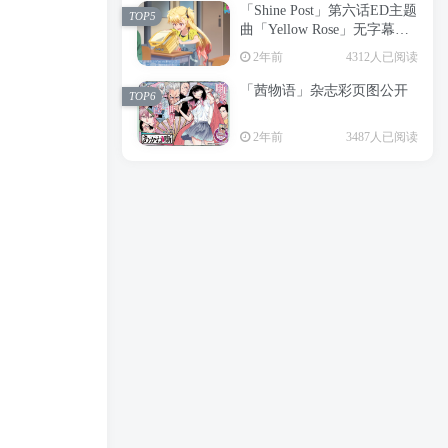
「Shine Post」第六话ED主题
2年前
6197人已阅读
TOP5
曲「Yellow Rose」无字幕MV
APP下载
公开
TOP3
2年前
4312人已阅读
「茜物语」杂志彩页图公开
2年前
5045人已阅读
TOP6
经典杯子蛋糕 佐岸 漫画「经
TOP4
2年前
3487人已阅读
典杯子蛋糕」宣布真人日剧
化
2年前
4460人已阅读
「Shine Post」第六话ED主题
TOP5
曲「Yellow Rose」无字幕MV
公开
2年前
4312人已阅读
「茜物语」杂志彩页图公开
TOP6
2年前
3487人已阅读