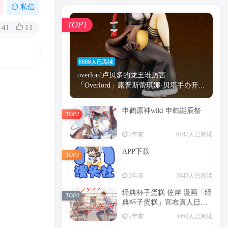
漫画
原神
少女
游戏
动漫
私信
时间
秘密
手机
海贼王
明星
TOP1
41
11
鬼灭之刃
鬼灭
捆绑
萝莉
间谍过家家
忍者
高木
今泉
8688人已阅读
进击的巨人
高岭
overlord卢贝多的龙王谁厉害
「Overlord」露普斯蕾琪娜·贝塔手办开...
申鹤原神wiki 申鹤诞辰祭
TOP2
TOP1
2年前
6197人已阅读
APP下载
TOP3
8688人已阅读
2年前
5045人已阅读
overlord卢贝多的龙王谁厉害
「Overlord」露普斯蕾琪娜·贝塔手办开...
经典杯子蛋糕 佐岸 漫画「经
TOP4
典杯子蛋糕」宣布真人日剧
申鹤原神wiki 申鹤诞辰祭
化
TOP2
2年前
4460人已阅读