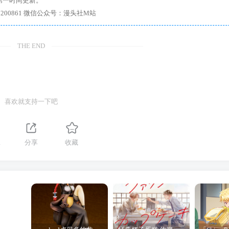
第一时间更新。
7、带你进入绅士内部，畅所欲言，释放最真实的自我官方qq群：167200861 微信公众号：漫头社M站
THE END
喜欢就支持一下吧
1
分享
收藏