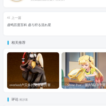
上一篇
虚鸣百度百科 虚ろ狩る流れ星
相关推荐
overlord卢贝多的龙王谁厉害 「Overlord」露普斯蕾琪娜·贝塔手办开订
「S
评论
抢沙发