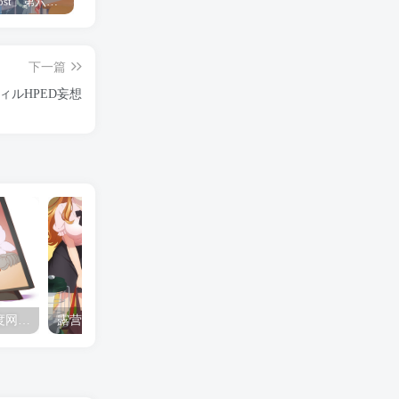
「Shine Post」第六话ED主题曲「Yellow Rose」无字幕MV公开
「茜物语」杂志彩页图公开
夺妻by豌豆荚小说全文 百度网盘 Duo!
下一篇
ィルHPED妄想
夺妻by豌豆荚小说全文 百度网盘 Duo!
露营的动画 动画「后宫露营！」公开主视觉图
✒️🍬☆