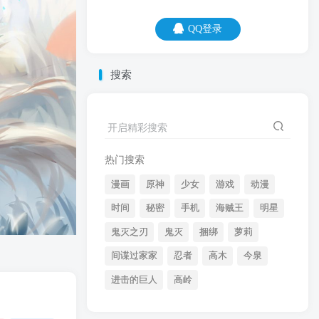
QQ登录
QQ登录
搜索
08
08
为什么作业做不完？后来才发现
开启精彩搜索
homework，它是个不可数名词！
热门搜索
漫画
原神
少女
游戏
动漫
时间
秘密
手机
海贼王
明星
鬼灭之刃
鬼灭
捆绑
萝莉
间谍过家家
忍者
高木
今泉
开启精彩搜索
进击的巨人
高岭
热门搜索