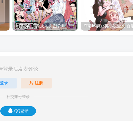
hine Post」第六话ED主题曲「Yellow Rose」无字幕MV公开
「茜物语」杂志彩页图公开
请登录后发表评论
登录
注册
社交账号登录
QQ登录