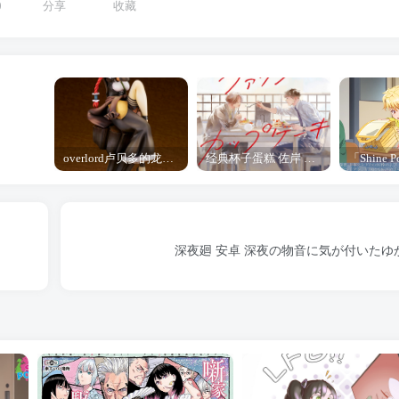
0
分享
收藏
overlord卢贝多的龙王谁厉害 「Overlord」露普斯蕾琪娜·贝塔手办开订
经典杯子蛋糕 佐岸 漫画「经典杯子蛋糕」宣布真人日剧化
深夜廻 安卓 深夜の物音に気が付いたゆ