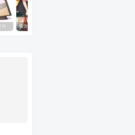
夺妻by豌豆荚小说全文 百度网盘 Duo!
露营的动画 动画「后宫露营！」公开主视觉图
✒️🍬☆