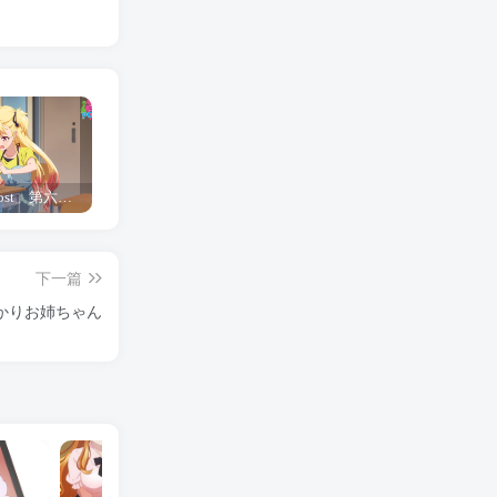
「Shine Post」第六话ED主题曲「Yellow Rose」无字幕MV公开
「茜物语」杂志彩页图公开
夺妻by豌豆荚小说全文 百度网盘 Duo!
下一篇
かりお姉ちゃん