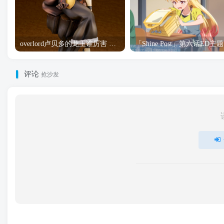
overlord卢贝多的龙王谁厉害 「Overlord」露普斯蕾琪娜·贝塔手办开订
「S
评论
抢沙发