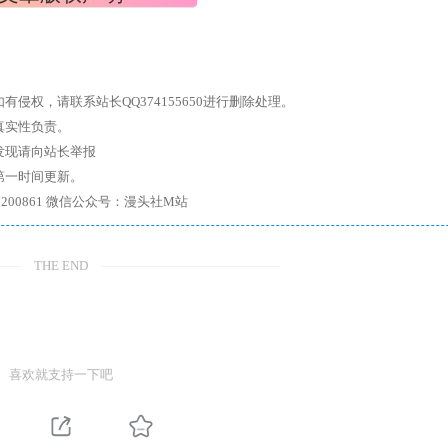
权，请联系站长QQ374155650进行删除处理。
真实性负责。
发现请向站长举报
第一时间更新。
7、带你进入绅士内部，畅所欲言，释放最真实的自我官方qq群：167200861 微信公众号：漫头社M站
THE END
喜欢就支持一下吧