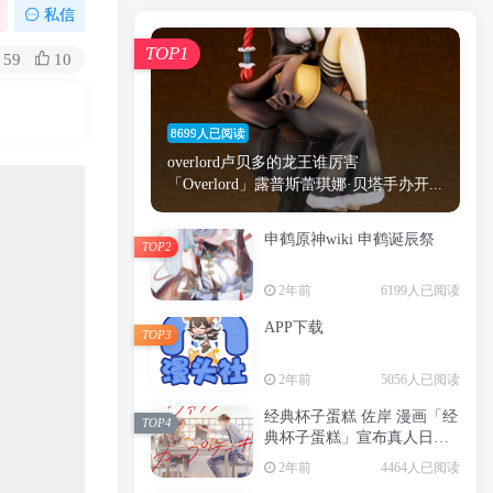
漫画
原神
少女
游戏
动漫
私信
时间
秘密
手机
海贼王
明星
TOP1
59
10
鬼灭之刃
鬼灭
捆绑
萝莉
间谍过家家
忍者
高木
今泉
8699人已阅读
进击的巨人
高岭
overlord卢贝多的龙王谁厉害
「Overlord」露普斯蕾琪娜·贝塔手办开...
申鹤原神wiki 申鹤诞辰祭
TOP2
TOP1
2年前
6199人已阅读
APP下载
TOP3
8699人已阅读
2年前
5056人已阅读
overlord卢贝多的龙王谁厉害
「Overlord」露普斯蕾琪娜·贝塔手办开...
经典杯子蛋糕 佐岸 漫画「经
TOP4
典杯子蛋糕」宣布真人日剧
申鹤原神wiki 申鹤诞辰祭
化
TOP2
2年前
4464人已阅读