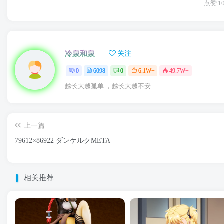
点赞
1
冷泉和泉
关注
0
6098
0
6.1W+
49.7W+
越长大越孤单 ，越长大越不安
上一篇
79612×86922 ダンケルクMETA
相关推荐