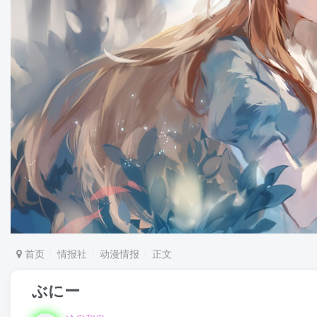
首页
情报社
动漫情报
正文
ぶにー