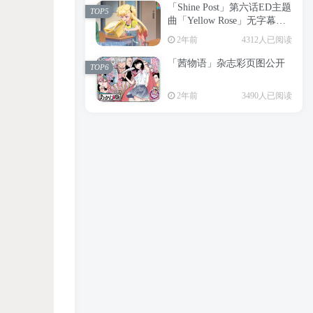
「Shine Post」第六话ED主题
2年前
6199人已阅读
TOP5
曲「Yellow Rose」无字幕MV
APP下载
公开
TOP3
2年前
4312人已阅读
「茜物语」杂志彩页图公开
2年前
5056人已阅读
TOP6
经典杯子蛋糕 佐岸 漫画「经
TOP4
2年前
3490人已阅读
典杯子蛋糕」宣布真人日剧
化
2年前
4464人已阅读
「Shine Post」第六话ED主题
TOP5
曲「Yellow Rose」无字幕MV
公开
2年前
4312人已阅读
「茜物语」杂志彩页图公开
TOP6
2年前
3490人已阅读