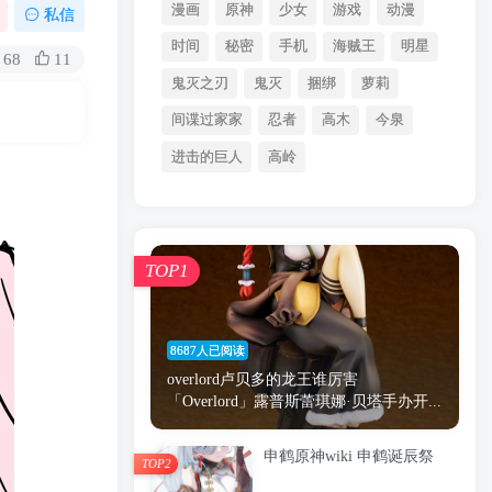
漫画
原神
少女
游戏
动漫
私信
时间
秘密
手机
海贼王
明星
68
11
鬼灭之刃
鬼灭
捆绑
萝莉
间谍过家家
忍者
高木
今泉
进击的巨人
高岭
TOP1
8687人已阅读
overlord卢贝多的龙王谁厉害
「Overlord」露普斯蕾琪娜·贝塔手办开...
申鹤原神wiki 申鹤诞辰祭
TOP2