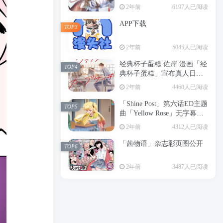
2年前
6197人已阅读
APP下载
TOP3
2年前
5045人已阅读
经典杯子蛋糕 佐岸 漫画「经
TOP4
典杯子蛋糕」宣布真人日剧
化
2年前
4460人已阅读
「Shine Post」第六话ED主题
TOP5
曲「Yellow Rose」无字幕MV
公开
2年前
4312人已阅读
「茜物语」杂志彩页图公开
TOP6
2年前
3487人已阅读