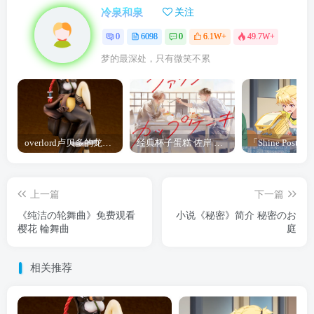
冷泉和泉
关注
0
6098
0
6.1W+
49.7W+
梦的最深处，只有微笑不累
overlord卢贝多的龙王谁厉害 「Overlord」露普斯蕾琪娜·贝塔手办开订
经典杯子蛋糕 佐岸 漫画「经典杯子蛋糕」宣布真人日剧化
上一篇
下一篇
《纯洁の轮舞曲》免费观看
小说《秘密》简介 秘密のお
樱花 輪舞曲
庭
相关推荐