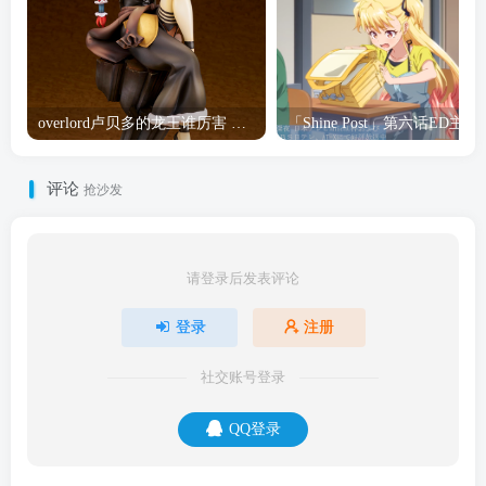
overlord卢贝多的龙王谁厉害 「Overlord」露普斯蕾琪娜·贝塔手办开订
「Shine Post」第六话ED
评论
抢沙发
请登录后发表评论
登录
注册
社交账号登录
QQ登录