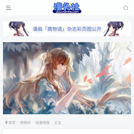
首页
情报社
动漫情报
正文