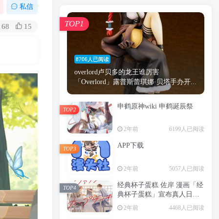
漫画
原神
少女
游戏
动漫
私信
时间
秘密
手机
海贼王
明星
TOP1
68
15
鬼灭之刃
鬼灭
萝莉
捆绑
间谍过家家
忍者
高木
今泉
8706人已阅读
进击的巨人
高岭
overlord卢贝多的龙王谁厉害
「Overlord」露普斯蕾琪娜·贝塔手办开...
申鹤原神wiki 申鹤诞辰祭
TOP2
TOP1
2年前
6199人已阅读
APP下载
TOP3
8706人已阅读
2年前
5057人已阅读
overlord卢贝多的龙王谁厉害
「Overlord」露普斯蕾琪娜·贝塔手办开...
经典杯子蛋糕 佐岸 漫画「经
TOP4
典杯子蛋糕」宣布真人日剧
申鹤原神wiki 申鹤诞辰祭
化
TOP2
2年前
4468人已阅读