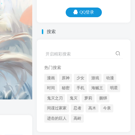
QQ登录
QQ登录
搜索
08
08
世界上本没有贫穷，富的人多了，我就变
开启精彩搜索
成了贫穷。
热门搜索
漫画
原神
少女
游戏
动漫
时间
秘密
手机
海贼王
明星
鬼灭之刃
鬼灭
萝莉
捆绑
间谍过家家
忍者
高木
今泉
开启精彩搜索
进击的巨人
高岭
热门搜索