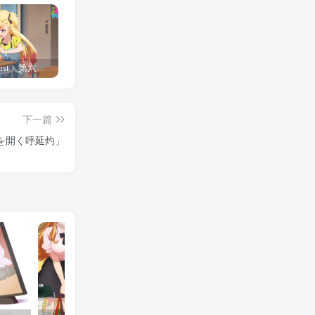
「Shine Post」第六话ED主题曲「Yellow Rose」无字幕MV公开
「茜物语」杂志彩页图公开
夺妻by豌豆荚小说全文 百度网盘 Duo!
下一篇
を開く呼延灼」