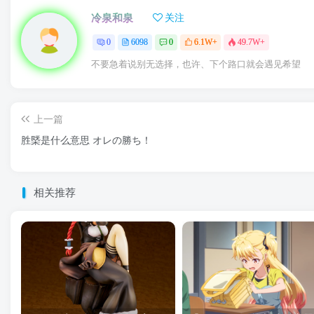
冷泉和泉
关注
0
6098
0
6.1W+
49.7W+
不要急着说别无选择，也许、下个路口就会遇见希望
上一篇
胜槩是什么意思 オレの勝ち！
相关推荐