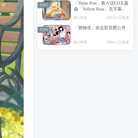
「Shine Post」第六话ED主题
2年前
6199人已阅读
TOP5
曲「Yellow Rose」无字幕MV
APP下载
公开
TOP3
2年前
4313人已阅读
「茜物语」杂志彩页图公开
2年前
5057人已阅读
TOP6
经典杯子蛋糕 佐岸 漫画「经
TOP4
2年前
3490人已阅读
典杯子蛋糕」宣布真人日剧
化
2年前
4468人已阅读
「Shine Post」第六话ED主题
TOP5
曲「Yellow Rose」无字幕MV
公开
2年前
4313人已阅读
「茜物语」杂志彩页图公开
TOP6
2年前
3490人已阅读