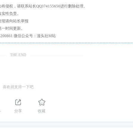
权，请联系站长QQ374155650进行删除处理。
真实性负责。
发现请向站长举报
第一时间更新。
7、带你进入绅士内部，畅所欲言，释放最真实的自我官方qq群：167200861 微信公众号：漫头社M站
THE END
喜欢就支持一下吧
5
分享
收藏