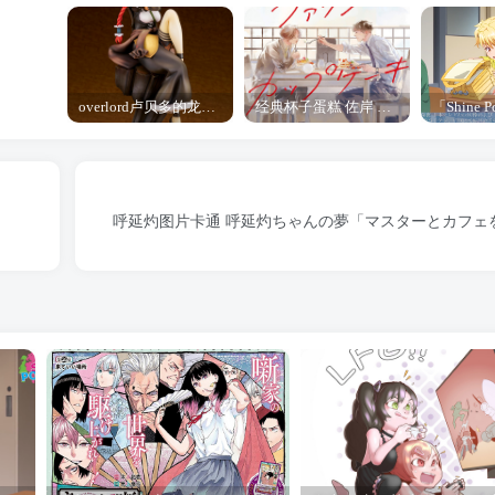
overlord卢贝多的龙王谁厉害 「Overlord」露普斯蕾琪娜·贝塔手办开订
经典杯子蛋糕 佐岸 漫画「经典杯子蛋糕」宣布真人日剧化
呼延灼图片卡通 呼延灼ちゃんの夢「マスターとカフェ