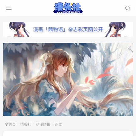
首页
情报社
动漫情报
正文