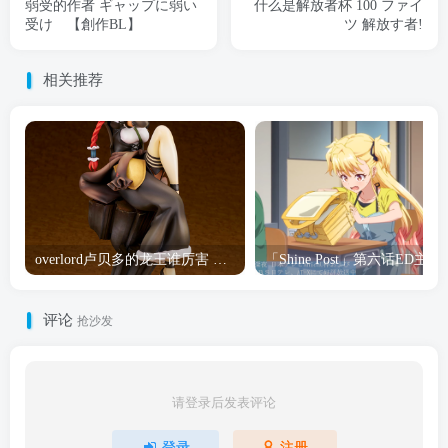
弱受的作者 ギャップに弱い
什么是解放者杯 100 ファイ
受け 【創作BL】
ツ 解放す者!
相关推荐
overlord卢贝多的龙王谁厉害 「Overlord」露普斯蕾琪娜·贝塔手办开订
「Shine Post」第六话ED
评论
抢沙发
请登录后发表评论
登录
注册