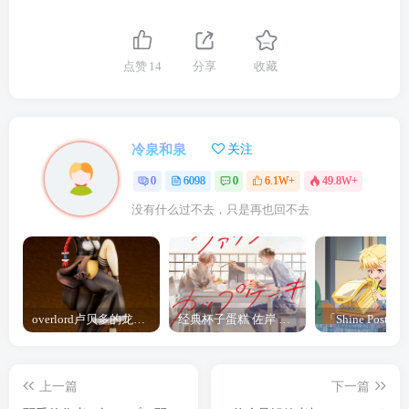
点赞
14
分享
收藏
冷泉和泉
关注
0
6098
0
6.1W+
49.8W+
没有什么过不去，只是再也回不去
overlord卢贝多的龙王谁厉害 「Overlord」露普斯蕾琪娜·贝塔手办开订
经典杯子蛋糕 佐岸 漫画「经典杯子蛋糕」宣布真人日剧化
上一篇
下一篇