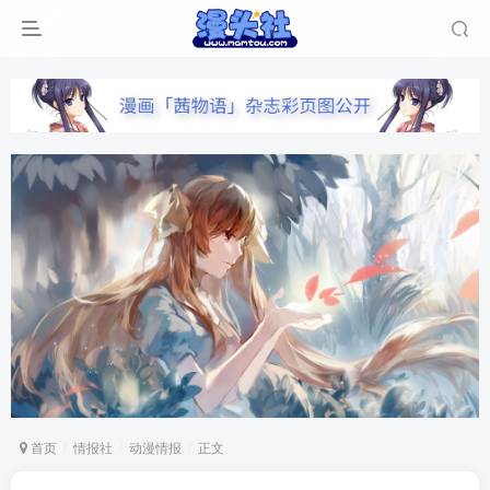
首页
情报社
动漫情报
正文