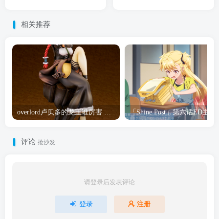
相关推荐
overlord卢贝多的龙王谁厉害 「Overlord」露普斯蕾琪娜·贝塔手办开订
「Shine Post」第六话ED
评论
抢沙发
请登录后发表评论
登录
注册