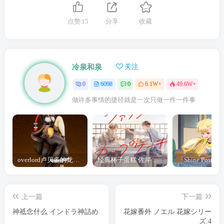
点赞
15
分享
收藏
冷泉和泉
关注
0
6098
0
6.1W+
49.6W+
做许多事情的捷径就是一次只做一件一件事
overlord卢贝多的龙王谁厉害 「Overlord」露普斯蕾琪娜·贝塔手办开订
经典杯子蛋糕 佐岸 漫画「经典杯子蛋糕」宣布真人日剧化
上一篇
下一篇
神祗念什么 インドラ神詰め
花嫁番外 ノエル 花嫁シリー
ズ.4