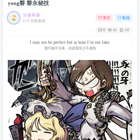
yong磐 磐永秘技
冷泉和泉
关注
私信
11个月前发布
0
41
10
I may not be perfect but at least I’m not fake.
我可能不完美，但是我至少不虚伪