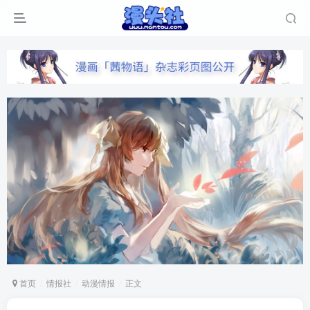
首页
情报社
动漫情报
正文