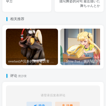
부끄
描写舞姿的词句 最近描いた
舞ちゃんとか
相关推荐
overlord卢贝多的龙王谁厉害 「Overlord」露普斯蕾琪娜·贝塔手办开订
「Shine Post」第六话ED
评论
抢沙发
请登录后发表评论
登录
注册