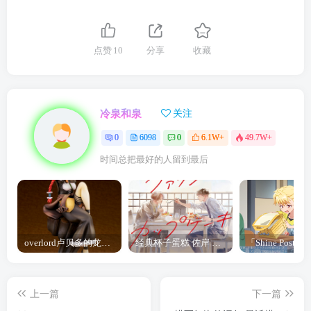
点赞
10
分享
收藏
冷泉和泉
关注
0
6098
0
6.1W+
49.7W+
时间总把最好的人留到最后
overlord卢贝多的龙王谁厉害 「Overlord」露普斯蕾琪娜·贝塔手办开订
经典杯子蛋糕 佐岸 漫画「经典杯子蛋糕」宣布真人日剧化
上一篇
下一篇