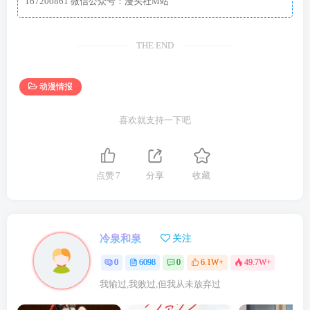
167200861 微信公众号：漫头社M站
THE END
动漫情报
喜欢就支持一下吧
点赞
7
分享
收藏
冷泉和泉
关注
0
6098
0
6.1W+
49.7W+
我输过,我败过,但我从未放弃过