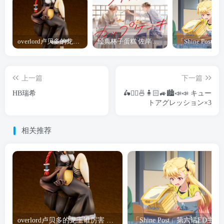
overlord卢贝多的龙王谁厉害 「Overlord」露普斯蕾琪娜·贝塔手办开订
经典杯子蛋糕 佐岸 漫画「经典杯子蛋糕」宣布真人日剧化
上一篇
下一篇
HB瑞希
🛵🧍‍♂️🍜🧍🏻🚙🏙📣📣 キュー
トアグレッション×3
相关推荐
overlord卢贝多的龙王谁厉害 「Overlord」露普斯蕾琪娜·贝塔手办开订
「Shine Post」第六话ED