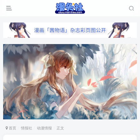
首页
情报社
动漫情报
正文