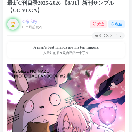
最新C刊目录2025-2026 【8/31】新刊サンプル
【CC VEGA】
冷泉和泉
关注
私信
11个月前发布
0
58
7
A man's best friends are his ten fingers.
人最好的朋友是自己的十个手指